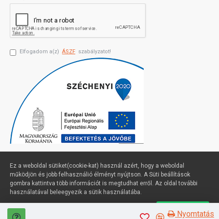
Elfogadom a(z)
ÁSZF
szabályzatot!
Ez a weboldal sütiket(cookie-kat) használ azért, hogy a weboldal
működjön és jobb felhasználió élményt nyújtson. A Süti beállítások
gombra kattintva több információt is megtudhat erről. Az oldal további
Profimuszaki.hu - exPanda ERP
használatával beleegyezik a sütik használatába.
Süti beállítások
Elfogadom
Nyomtatás