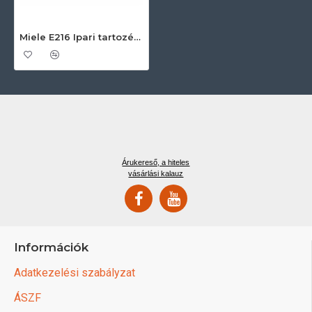
Miele E216 Ipari tartozékok
Árukereső, a hiteles
vásárlási kalauz
Információk
Adatkezelési szabályzat
ÁSZF