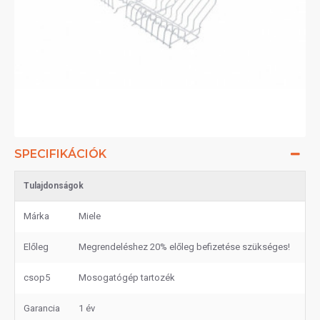
SPECIFIKÁCIÓK
Tulajdonságok
Márka
Miele
Előleg
Megrendeléshez 20% előleg befizetése szükséges!
csop5
Mosogatógép tartozék
Garancia
1 év