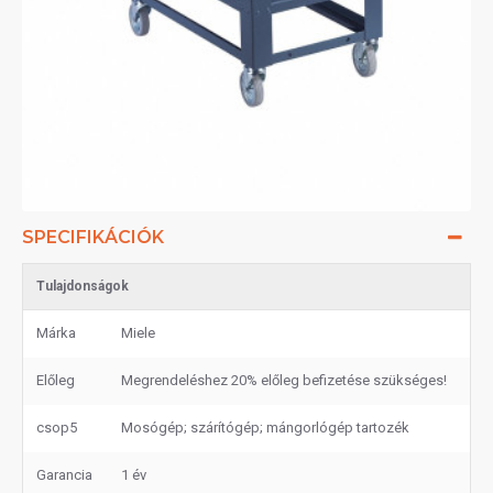
SPECIFIKÁCIÓK
Tulajdonságok
Márka
Miele
Előleg
Megrendeléshez 20% előleg befizetése szükséges!
csop5
Mosógép; szárítógép; mángorlógép tartozék
Garancia
1 év