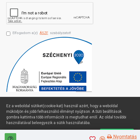
Elfogadom a(z)
ÁSZF
szabályzatot!
Ez a weboldal sütiket(cookie-kat) használ azért, hogy a weboldal
működjön és jobb felhasználió élményt nyújtson. A Süti beállítások
gombra kattintva több információt is megtudhat erről. Az oldal további
Profimuszaki.hu - exPanda ERP
használatával beleegyezik a sütik használatába.
Süti beállítások
Elfogadom
Nyomtatás