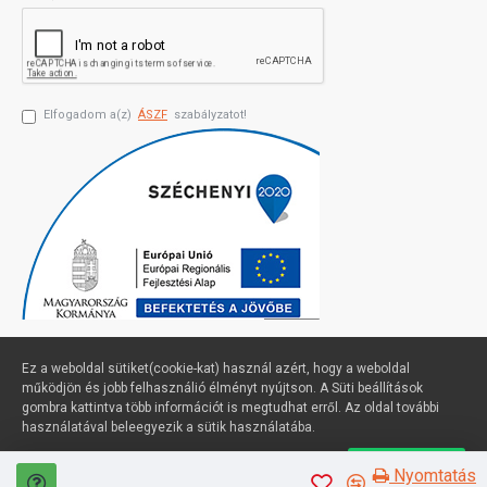
Elfogadom a(z)
ÁSZF
szabályzatot!
Ez a weboldal sütiket(cookie-kat) használ azért, hogy a weboldal
működjön és jobb felhasználió élményt nyújtson. A Süti beállítások
gombra kattintva több információt is megtudhat erről. Az oldal további
Profimuszaki.hu - exPanda ERP
használatával beleegyezik a sütik használatába.
Süti beállítások
Elfogadom
Nyomtatás