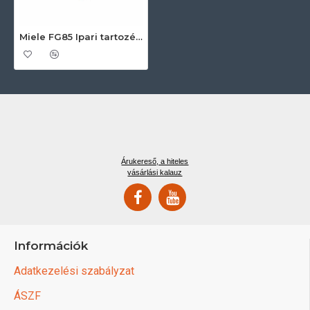
Miele FG85 Ipari tartozékok
Árukereső, a hiteles
vásárlási kalauz
Információk
Adatkezelési szabályzat
ÁSZF