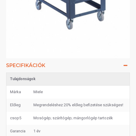
SPECIFIKÁCIÓK
Tulajdonságok
Márka
Miele
Előleg
Megrendeléshez 20% előleg befizetése szükséges!
csop5
Mosógép; szárítógép; mángorlógép tartozék
Garancia
1 év