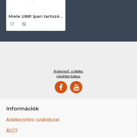
Miele U881 Ipari tartozékok
Árukereső, a hiteles
vásárlási kalauz
Információk
Adatkezelési szabályzat
ÁSZF