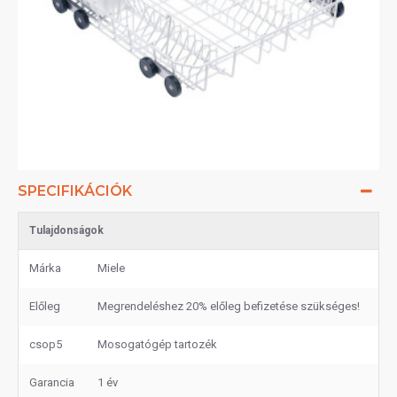
SPECIFIKÁCIÓK
Tulajdonságok
Márka
Miele
Előleg
Megrendeléshez 20% előleg befizetése szükséges!
csop5
Mosogatógép tartozék
Garancia
1 év