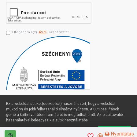
Elfogadom a(z)
ÁSZF
szabályzatot!
Ez a weboldal sütiket(cookie-kat) használ azért, hogy a weboldal
működjön és jobb felhasználió élményt nyújtson. A Süti beállítások
gombra kattintva több információt is megtudhat erről. Az oldal további
Profimuszaki.hu - exPanda ERP
használatával beleegyezik a sütik használatába.
Süti beállítások
Elfogadom
Nyomtatás