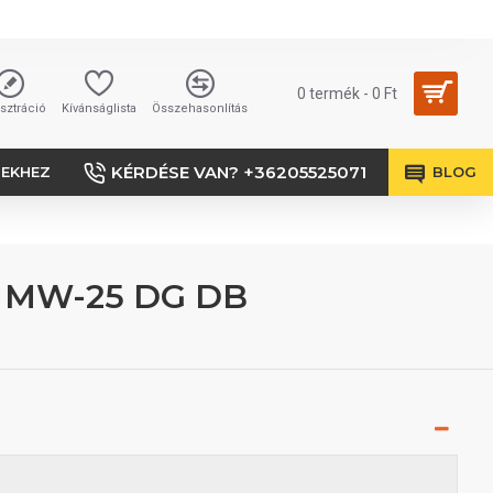
0 termék - 0 Ft
sztráció
Kívánságlista
Összehasonlítás
KÉRDÉSE VAN? +36205525071
SEKHEZ
BLOG
f MW-25 DG DB