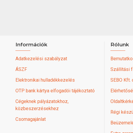
Információk
Rólunk
Adatkezelési szabályzat
Bemutatko
ÁSZF
Szállítási 
Elektronikai hulladékkezelés
SEBO Kft.
OTP bank kártya elfogadói tájékoztató
Elérhetős
Cégeknek pályázatokhoz,
Oldaltkérk
közbeszerzésekhez
Régi készü
Csomagajánlat
Beüzemel