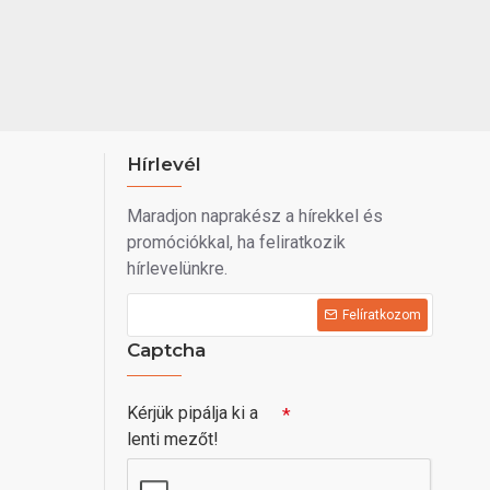
Hírlevél
Maradjon naprakész a hírekkel és
promóciókkal, ha feliratkozik
hírlevelünkre.
Felíratkozom
Captcha
Kérjük pipálja ki a
lenti mezőt!