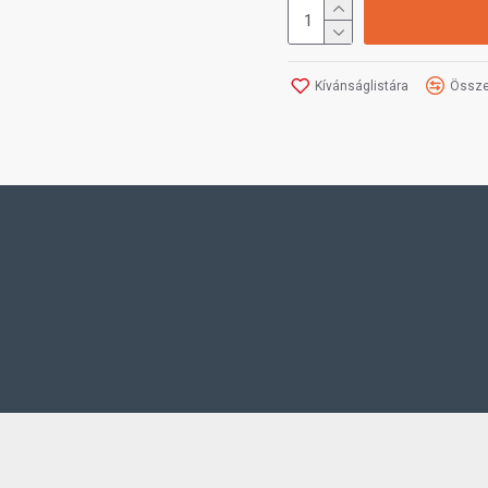
Kívánságlistára
Össze