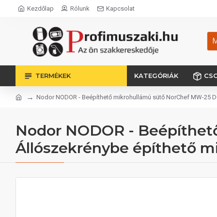
Kezdőlap
Rólunk
Kapcsolat
M
TERMÉKEK
KATEGÓRIÁK
CS
Nodor NODOR - Beépíthető mikrohullámú sütő NorChef MW-25 DG
Nodor NODOR - Beépíthet
Állószekrénybe építhető m