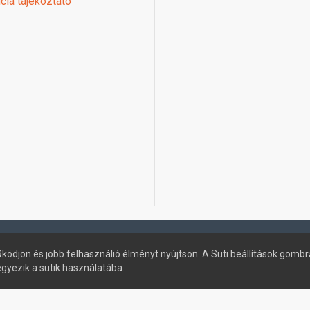
cia tájékoztató
ködjön és jobb felhasználió élményt nyújtson. A Süti beállítások gombr
egyezik a sütik használatába.