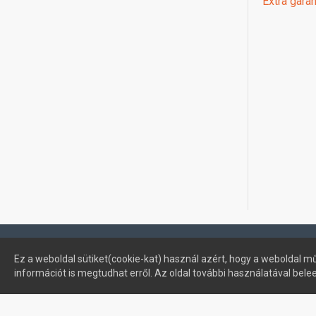
Extra garan
Profimuszaki.hu - exPanda ERP
Ez a weboldal sütiket(cookie-kat) használ azért, hogy a weboldal mű
információt is megtudhat erről. Az oldal további használatával bele
Sütik kezelése