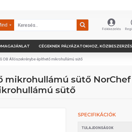
ind
Fiókkezelés
Regi
OMAGAJÁNLAT
CÉGEKNEK PÁLYÁZATOKHOZ, KÖZBESZERZÉ
 DB Állószekrénybe építhető mikrohullámú sütő
ő mikrohullámú sütő NorChe
ikrohullámú sütő
SPECIFIKÁCIÓK
TULAJDONSÁGOK