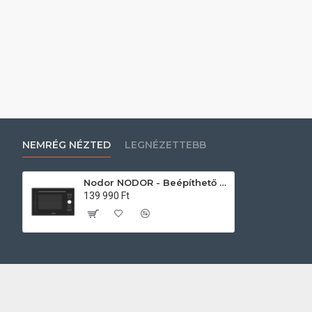
NEMRÉG NÉZTED
LEGNÉZETTEBB
Nodor NODOR - Beépíthető mikrohullámú sütő NorChef MW-25 DG DB Állószekrénybe építhető mikrohullámú sütő
139 990 Ft