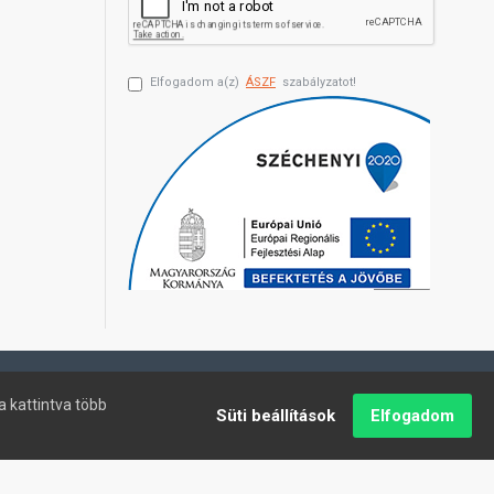
Elfogadom a(z)
ÁSZF
szabályzatot!
a kattintva több
Süti beállítások
Elfogadom