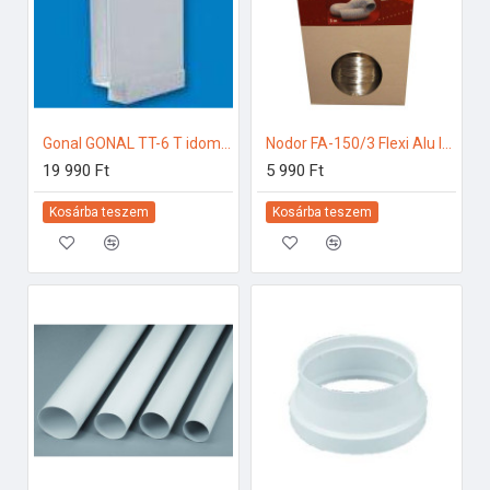
Gonal GONAL TT-6 T idom, 90x180 150-es páraelszívóhoz
Nodor FA-150/3 Flexi Alu légtechnikai bekötő szett Bekötő szett
19 990 Ft
5 990 Ft
Kosárba teszem
Kosárba teszem