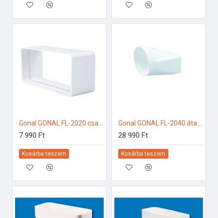
Gonal GONAL FL-2020 csatlakozó/toldó, 90x220 150-es páraelszívóhoz
Gonal GONAL FL-2040 átalakító idom, NA150 - 90x220 150-es páraelszívóhoz
7 990 Ft
28 990 Ft
Kosárba teszem
Kosárba teszem