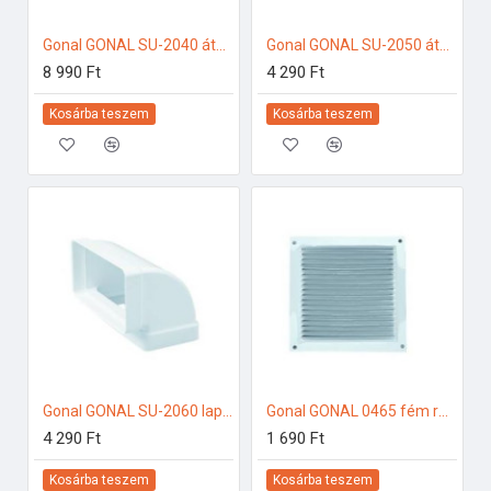
Gonal GONAL SU-2040 átalakító idom, NA150 - 90x180 150-es páraelszívóhoz
Gonal GONAL SU-2050 átalakító idom 90Â°, NA150 - 90x180 150-es páraelszívóhoz
8 990 Ft
4 290 Ft
Kosárba teszem
Kosárba teszem
Gonal GONAL SU-2060 lapos csatorna sarok függőleges, 90x180 150-es páraelszívóhoz
Gonal GONAL 0465 fém rács fehér színben, 150x150 150-es páraelszívóhoz
4 290 Ft
1 690 Ft
Kosárba teszem
Kosárba teszem