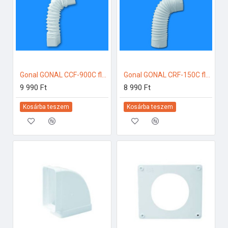
Gonal GONAL CCF-900C flexi könyök, 90x180 150-es páraelszívóhoz
Gonal GONAL CRF-150C flexi könyök, NA150 150-es páraelszívóhoz
9 990 Ft
8 990 Ft
Kosárba teszem
Kosárba teszem