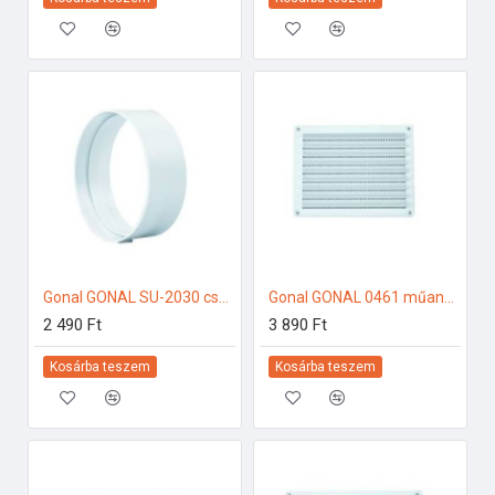
Gonal GONAL SU-2030 csatlakozó/toldó, NA150 150-es páraelszívóhoz
Gonal GONAL 0461 műanyag fix rács, 230x230 150-es páraelszívóhoz
2 490 Ft
3 890 Ft
Kosárba teszem
Kosárba teszem