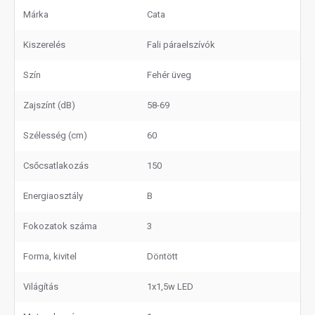
Márka
Cata
Kiszerelés
Fali páraelszívók
Szín
Fehér üveg
Zajszínt (dB)
58-69
Szélesség (cm)
60
Csőcsatlakozás
150
Energiaosztály
B
Fokozatok száma
3
Forma, kivitel
Döntött
Világítás
1x1,5w LED