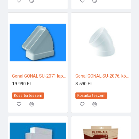
Gonal GONAL SU-2071 lapos csatorna 45Â° vízszintes, 90x180 150-es páraelszívóhoz
Gonal GONAL SU-2076, könyök elem 45Â°, NA150 150-es páraelszívóhoz
19 990 Ft
8 590 Ft
Kosárba teszem
Kosárba teszem