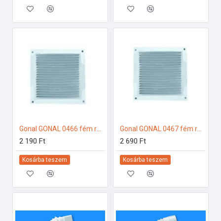
Gonal GONAL 0466 fém rács fehér színben, 170x170 150-es páraelszívóhoz
Gonal GONAL 0467 fém rács fehér színben, 200x200 150-es páraelszívóhoz
2 190 Ft
2 690 Ft
Kosárba teszem
Kosárba teszem