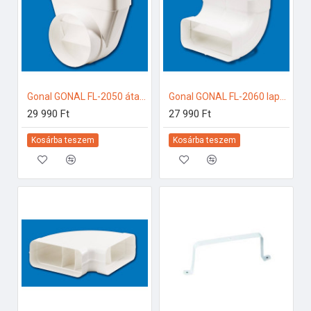
Gonal GONAL FL-2050 átalakító idom 90Â°, NA150 - 90x220 150-es páraelszívóhoz
Gonal GONAL FL-2060 lapos csatorna sarok függőleges, 90x220 150-es páraelszívóhoz
29 990 Ft
27 990 Ft
Kosárba teszem
Kosárba teszem