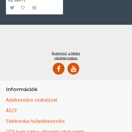
62 980 Ft
Árukereső, a hiteles
vásárlási kalauz
Információk
Adatkezelési szabályzat
ÁSZF
Elektronikai hulladékkezelés
OTP bank kártya elfogadói tájékoztató