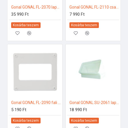
Gonal GONAL FL-2070 lapos csatorna 90Â° vízszintes, 90x220 150-es páraelszívóhoz
Gonal GONAL FL-2110 csatornatartó , 90x220 150-es páraelszívóhoz
35 990 Ft
7 990 Ft
Kosárba teszem
Kosárba teszem
Gonal GONAL FL-2090 fali csatlakozó elem, 90x220 - a készlet erejéig! 150-es páraelszívóhoz
Gonal GONAL SU-2061 lapos csatorna 45Â° függőleges, 90x180 150-es páraelszívóhoz
5 190 Ft
18 990 Ft
Kosárba teszem
Kosárba teszem