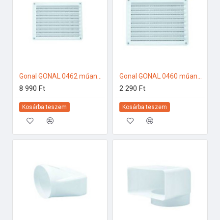
Gonal GONAL 0462 műanyag fix rács, 230x430 150-es páraelszívóhoz
Gonal GONAL 0460 műanyag fix rács, 150x200 150-es páraelszívóhoz
8 990 Ft
2 290 Ft
Kosárba teszem
Kosárba teszem