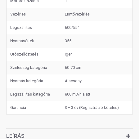
Motorok száma
1
Vezérlés
Érintővezérlés
Légszállítás
600/554
Nyomásérték
355
Utószellőztetés
Igen
Szélesség kategória
60-70 cm
Nyomás kategória
Alacsony
Légszállítás kategória
800 m3/h alatt
Garancia
3 + 3 év (Regisztráció köteles)
LEÍRÁS