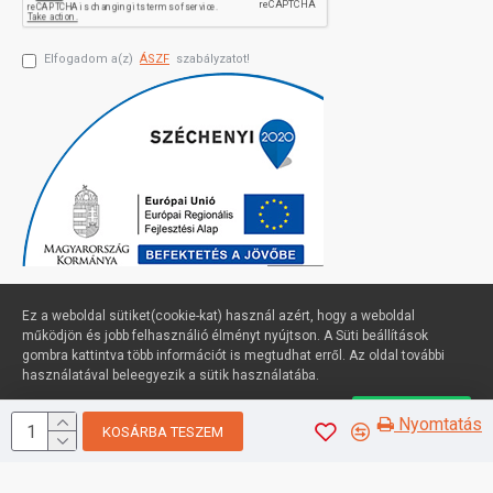
Elfogadom a(z)
ÁSZF
szabályzatot!
Ez a weboldal sütiket(cookie-kat) használ azért, hogy a weboldal
működjön és jobb felhasználió élményt nyújtson. A Süti beállítások
gombra kattintva több információt is megtudhat erről. Az oldal további
Profimuszaki.hu - exPanda ERP
használatával beleegyezik a sütik használatába.
Süti beállítások
Elfogadom
Nyomtatás
KOSÁRBA TESZEM
Sütik kezelése