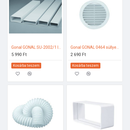
Gonal GONAL SU-2002/1 lapos csatorna, 90x180 L=1000 150-es páraelszívóhoz
Gonal GONAL 0464 süllyesztett fix rács, NA150 150-es páraelszívóhoz
5 990 Ft
2 690 Ft
Kosárba teszem
Kosárba teszem