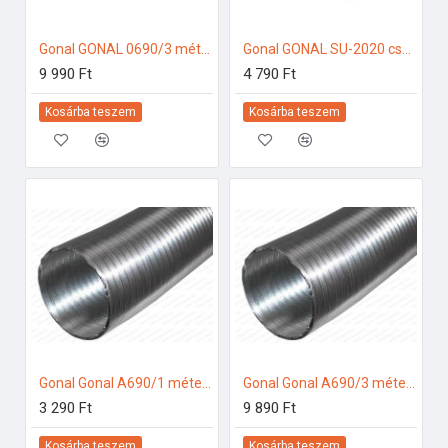
Gonal GONAL 0690/3 méter Flexi PVC cső, Á150 mm 150-es páraelszívóhoz
Gonal GONAL SU-2020 csatlakozó/toldó 90x180 150-es páraelszívóhoz
9 990 Ft
4 790 Ft
Kosárba teszem
Kosárba teszem
Gonal Gonal A690/1 méter Flexibilis ALU cső Á150 mm 150-es páraelszívóhoz
Gonal Gonal A690/3 méter Flexibilis ALU cső Á150 mm 150-es páraelszívóhoz
3 290 Ft
9 890 Ft
Kosárba teszem
Kosárba teszem