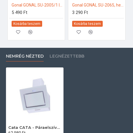
Gonal GONAL SU-2005/1 légtechnikai cső, NA150 L=1000 150-es páraelszívóhoz
Gonal GONAL SU-2065, hengeres szűkítő, NA150/125 150-es páraelszívóhoz
5 490 Ft
3 290 Ft
Kosárba teszem
Kosárba teszem
NEMRÉG NÉZTED
LEGNÉZETTEBB
Cata CATA - Páraelszívó AG6-A600 XGWH fehér Kürtős páraelszívó