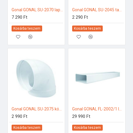
Gonal GONAL SU-2070 lapos csatorna 90Â° vízszintes, 90x180 150-es páraelszívóhoz
Gonal GONAL SU-2045 takaró lap, NA150 150-es páraelszívóhoz
7 290 Ft
2 290 Ft
Kosárba teszem
Kosárba teszem
Gonal GONAL SU-2075 könyök elem 90Â°, NA150 150-es páraelszívóhoz
Gonal GONAL FL-2002/1 lapos csatorna, 90x220 L=1000 150-es páraelszívóhoz
2 990 Ft
29 990 Ft
Kosárba teszem
Kosárba teszem