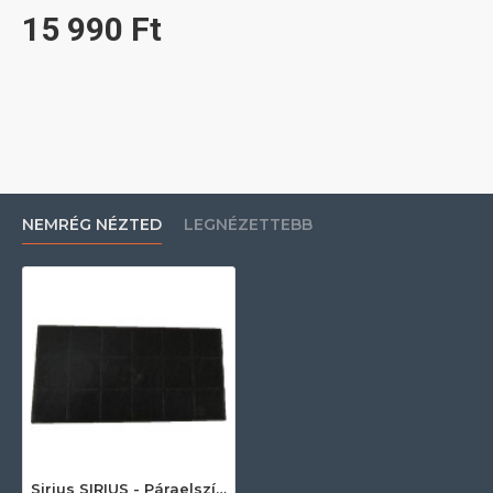
15 990 Ft
NEMRÉG NÉZTED
LEGNÉZETTEBB
Sirius SIRIUS - Páraelszívó aktívszén-szűrő, KF57 Szénszűrő páraelszívóhoz