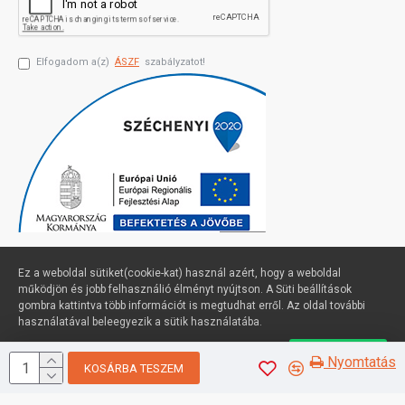
Elfogadom a(z)
ÁSZF
szabályzatot!
Ez a weboldal sütiket(cookie-kat) használ azért, hogy a weboldal
működjön és jobb felhasználió élményt nyújtson. A Süti beállítások
gombra kattintva több információt is megtudhat erről. Az oldal további
Profimuszaki.hu - exPanda ERP
használatával beleegyezik a sütik használatába.
Süti beállítások
Elfogadom
Nyomtatás
KOSÁRBA TESZEM
Sütik kezelése