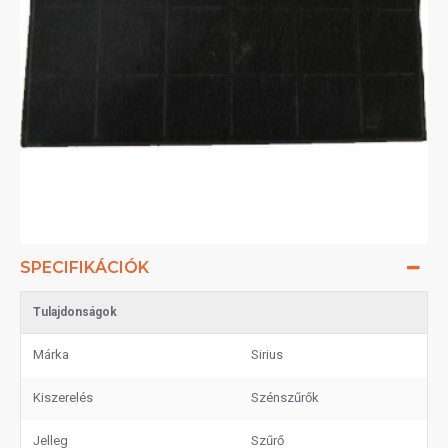
SPECIFIKÁCIÓK
Tulajdonságok
Márka
Sirius
Kiszerelés
Szénszűrők
Jelleg
Szűrő