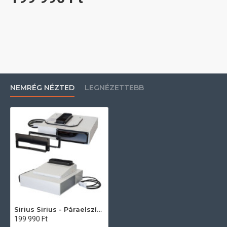
NEMRÉG NÉZTED
LEGNÉZETTEBB
Sirius Sirius - Páraelszívó külső motor SEM10 (konyhabútor lábazatába) Külső motor páraelszívóhoz
199 990 Ft