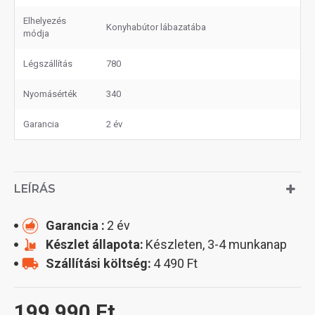
Elhelyezés
Konyhabútor lábazatába
módja
Légszállítás
780
Nyomásérték
340
Garancia
2 év
LEÍRÁS
Garancia :
2 év
Készlet állapota:
Készleten, 3-4 munkanap
Szállítási költség:
4 490 Ft
199 990 Ft