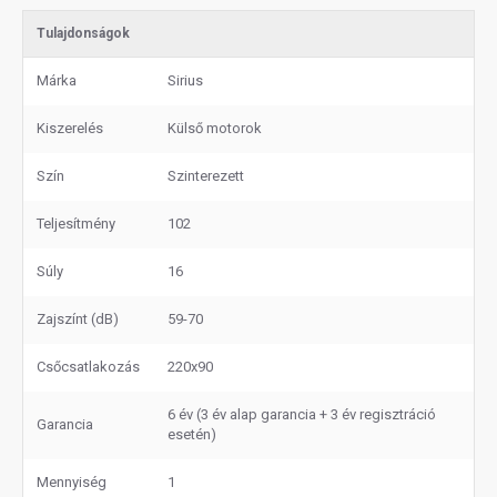
Tulajdonságok
Márka
Sirius
Kiszerelés
Külső motorok
Szín
Szinterezett
Teljesítmény
102
Súly
16
Zajszínt (dB)
59-70
Csőcsatlakozás
220x90
6 év (3 év alap garancia + 3 év regisztráció
Garancia
esetén)
Mennyiség
1