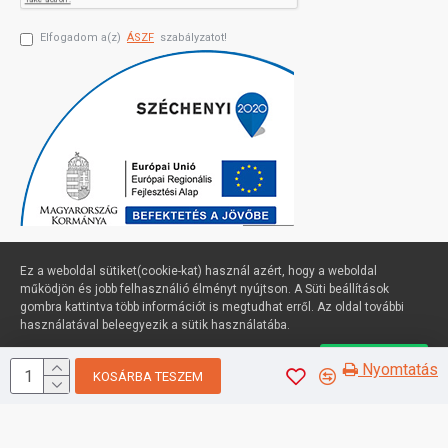
Elfogadom a(z)
ÁSZF
szabályzatot!
Ez a weboldal sütiket(cookie-kat) használ azért, hogy a weboldal
működjön és jobb felhasználió élményt nyújtson. A Süti beállítások
gombra kattintva több információt is megtudhat erről. Az oldal további
Profimuszaki.hu - exPanda ERP
használatával beleegyezik a sütik használatába.
Süti beállítások
Elfogadom
Nyomtatás
KOSÁRBA TESZEM
Sütik kezelése