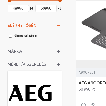
Ft
Ft
ELÉRHETŐSÉG
Nincs raktáron
MÁRKA
MÉRET/KISZERELÉS
A9OOPE01
AEG A9OOPE01 
50 990 Ft