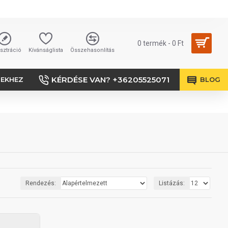
0 termék - 0 Ft
sztráció
Kívánságlista
Összehasonlítás
KÉRDÉSE VAN? +36205525071
SEKHEZ
BLOG
Rendezés:
Listázás: