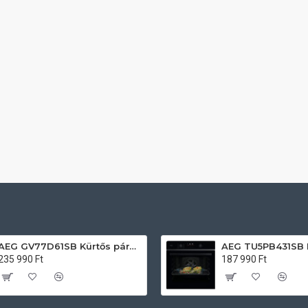
AEG GV77D61SB Kürtős páraelszívó
235 990 Ft
187 990 Ft