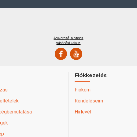
Árukereső, a hiteles
vásárlási kalauz
Fiókkezelés
zás
Fiókom
feltételek
Rendeléseim
 cégbemutatása
Hírlevél
égek
ép