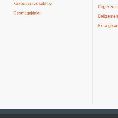
közbeszerzésekhez
Régi készü
Csomagajánlat
Beüzemel
Extra garan
Profimuszaki.hu - exPanda ERP