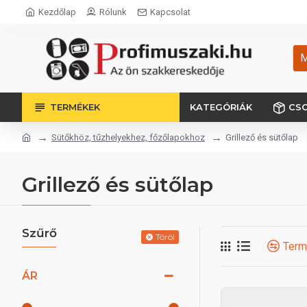
Kezdőlap
Rólunk
Kapcsolat
M
TERMÉKEK
KATEGÓRIÁK
CS
Sütőkhöz, tűzhelyekhez, főzőlapokhoz
Grillező és sütőlap
Grillező és sütőlap
Szűrő
Töröl
Term
ÁR