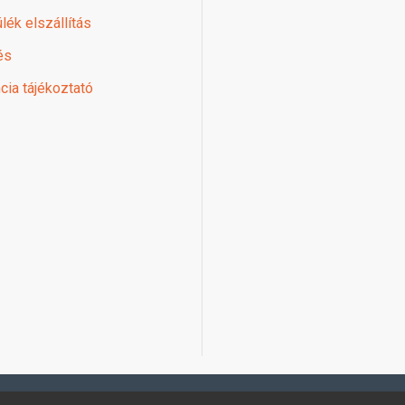
lék elszállítás
és
cia tájékoztató