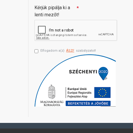
Kérjük pipálja ki a
lenti mezőt!
Elfogadom a(z)
ÁSZF
szabályzatot!