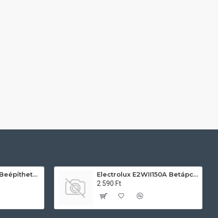
AEG TU5PB431SB Beépíthető villany sütő
Electrolux E2WII150A Betápcső mosógéphez és mosogatógéphez
2 590 Ft