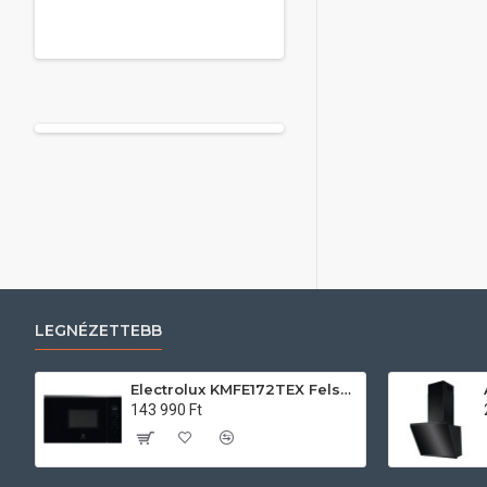
LEGNÉZETTEBB
Electrolux KMFE172TEX Felsőszekrénybe építhető mikrohullámú sütő
143 990 Ft