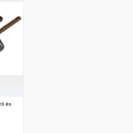
ző és