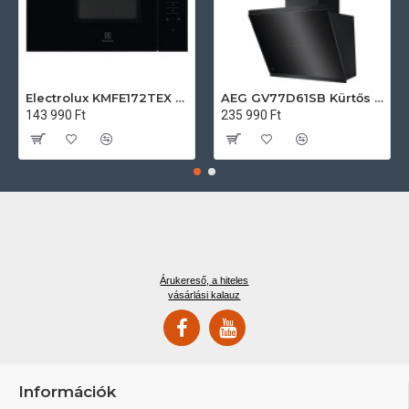
Electrolux KMFE172TEX Felsőszekrénybe építhető mikrohullámú sütő
AEG GV77D61SB Kürtős páraelszívó
143 990 Ft
235 990 Ft
Árukereső, a hiteles
vásárlási kalauz
Információk