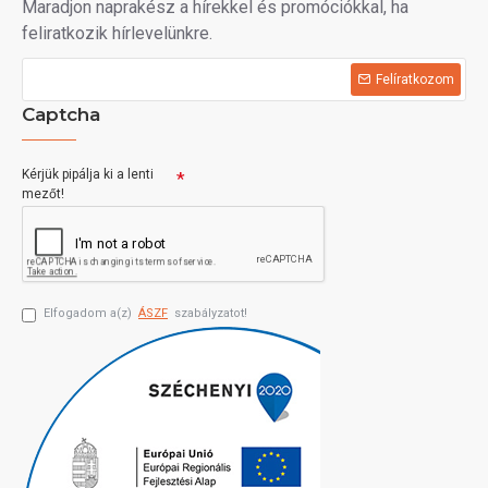
Maradjon naprakész a hírekkel és promóciókkal, ha
feliratkozik hírlevelünkre.
Felíratkozom
Captcha
Kérjük pipálja ki a lenti
mezőt!
Elfogadom a(z)
ÁSZF
szabályzatot!