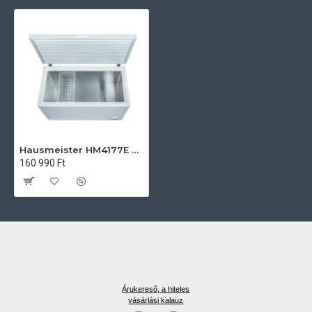
Hausmeister HM4177E Fagyasztóláda
160 990 Ft
Árukereső, a hiteles
vásárlási kalauz