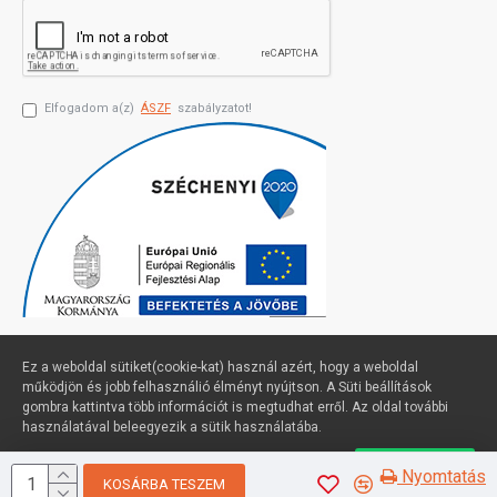
Elfogadom a(z)
ÁSZF
szabályzatot!
Ez a weboldal sütiket(cookie-kat) használ azért, hogy a weboldal
működjön és jobb felhasználió élményt nyújtson. A Süti beállítások
gombra kattintva több információt is megtudhat erről. Az oldal további
Profimuszaki.hu - exPanda ERP
használatával beleegyezik a sütik használatába.
Süti beállítások
Elfogadom
Nyomtatás
KOSÁRBA TESZEM