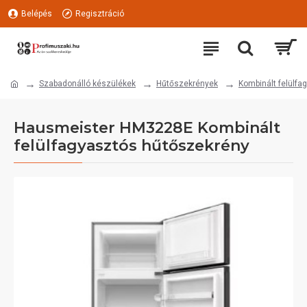
Belépés
Regisztráció
Szabadonálló készülékek
Hűtőszekrények
Kombinált felülf
Hausmeister HM3228E Kombinált
felülfagyasztós hűtőszekrény