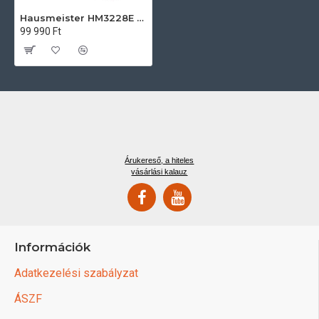
Hausmeister HM3228E Kombinált felülfagyasztós hűtőszekrény
99 990 Ft
Árukereső, a hiteles
vásárlási kalauz
Információk
Adatkezelési szabályzat
ÁSZF