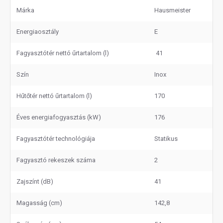
Márka
Hausmeister
Energiaosztály
E
Fagyasztótér nettó űrtartalom (l)
41
Szín
Inox
Hűtőtér nettó űrtartalom (l)
170
Éves energiafogyasztás (kW)
176
Fagyasztótér technológiája
Statikus
Fagyasztó rekeszek száma
2
Zajszínt (dB)
41
Magasság (cm)
142,8