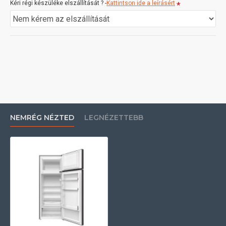
Kéri régi készüléke elszállítását ? -
Kattintson ide a leírásért
NEMRÉG NÉZTED
LEGNÉZETTEBB