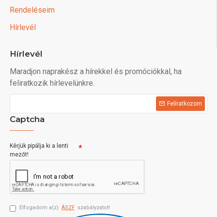
Rendeléseim
Hírlevél
Hírlevél
Maradjon naprakész a hírekkel és promóciókkal, ha
feliratkozik hírlevelünkre.
Felíratkozom
Captcha
Kérjük pipálja ki a lenti
mezőt!
Elfogadom a(z)
ÁSZF
szabályzatot!