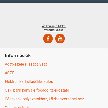
Árukereső, a hiteles
vásárlási kalauz
Információk
Adatkezelési szabályzat
ÁSZF
Elektronikai hulladékkezelés
OTP bank kártya elfogadói tájékoztató
Cégeknek pályázatokhoz, közbeszerzésekhez
Csomagajánlat