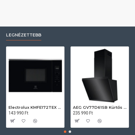
LEGNÉZETTEBB
Electrolux KMFE172TEX Felsőszekrénybe építhető mikrohullámú sütő
AEG GV77D61SB Kürtős páraelszívó
143 990 Ft
235 990 Ft