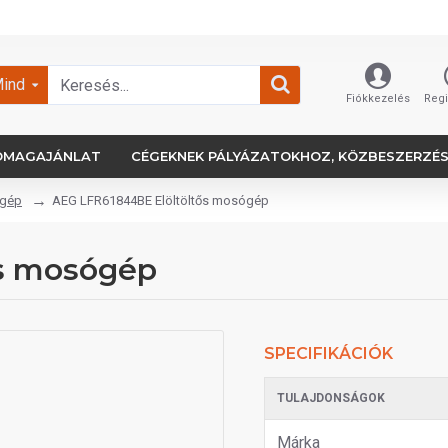
ind
Fiókkezelés
Regi
OMAGAJÁNLAT
CÉGEKNEK PÁLYÁZATOKHOZ, KÖZBESZERZÉ
ógép
AEG LFR61844BE Elöltöltős mosógép
ős mosógép
SPECIFIKÁCIÓK
TULAJDONSÁGOK
Márka