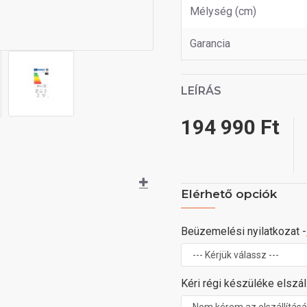
Mélység (cm)
Garancia
LEÍRÁS
194 990 Ft
Elérhető opciók
Beüzemelési nyilatkozat -
Kéri régi készüléke elszáll