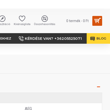
0 termék - 0 Ft
sztráció
Kívánságlista
Összehasonlítás
KÉRDÉSE VAN? +36205525071
SEKHEZ
BLOG
AEG