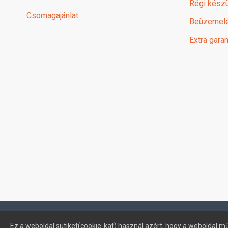
Régi készü
Csomagajánlat
Beüzemel
Extra garan
Profimuszaki.hu - exPanda ERP
Ez a weboldal sütiket(cookie-kat) használ azért, hogy a weboldal mű