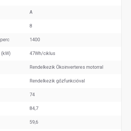
A
8
/perc
1400
 (kW)
47Wh/ciklus
Rendelkezik Ökoinverteres motorral
Rendelkezik gőzfunkcióval
74
84,7
59,6