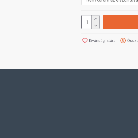
Kívánságlistára
Össze