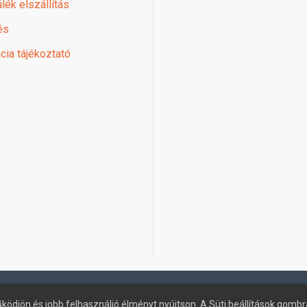
lék elszállítás
és
cia tájékoztató
ködjön és jobb felhasználió élményt nyújtson. A Süti beállítások gombr