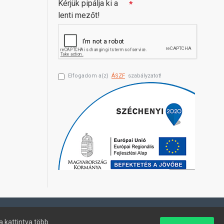
Kérjük pipálja ki a
lenti mezőt!
Elfogadom a(z)
ÁSZF
szabályzatot!
a kattintva több