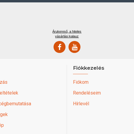
Árukereső, a hiteles
vásárlási kalauz
Fiókkezelés
zás
Fiókom
feltételek
Rendeléseim
 cégbemutatása
Hírlevél
égek
ép