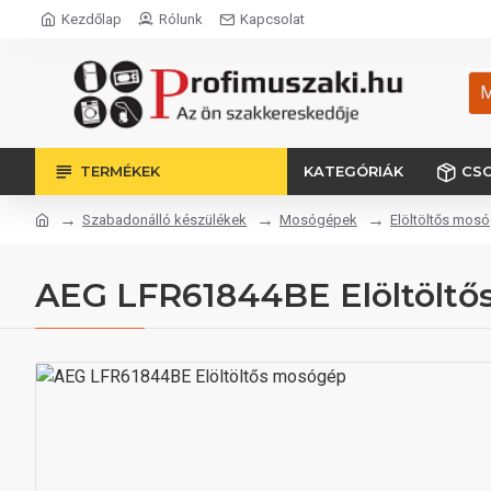
Kezdőlap
Rólunk
Kapcsolat
M
TERMÉKEK
KATEGÓRIÁK
CS
Szabadonálló készülékek
Mosógépek
Elöltöltős mos
AEG LFR61844BE Elöltölt