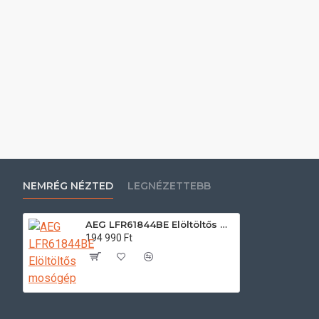
NEMRÉG NÉZTED
LEGNÉZETTEBB
AEG LFR61844BE Elöltöltős mosógép
194 990 Ft