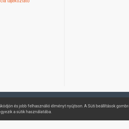
cia tájékoztató
ködjön és jobb felhasználió élményt nyújtson. A Süti beállítások gombr
egyezik a sütik használatába.