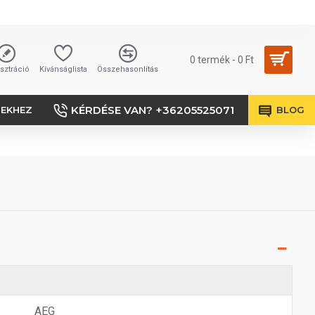
0 termék - 0 Ft
sztráció
Kívánságlista
Összehasonlítás
KÉRDÉSE VAN? +36205525071
SEKHEZ
BLOG
AEG