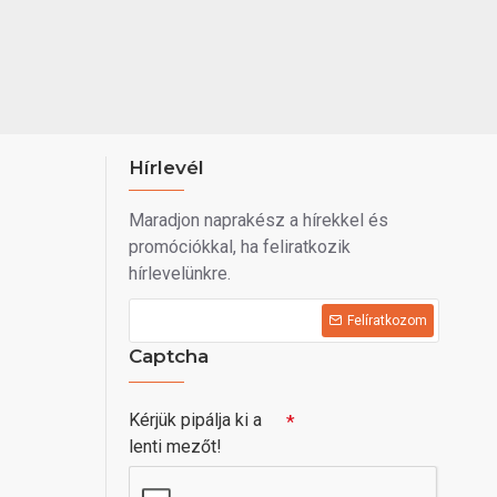
Hírlevél
Maradjon naprakész a hírekkel és
promóciókkal, ha feliratkozik
hírlevelünkre.
Felíratkozom
Captcha
Kérjük pipálja ki a
lenti mezőt!