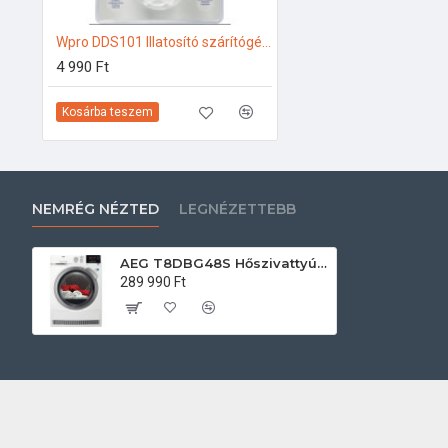
Wpro DDS101 Illatosító szárítógéphez
4 990 Ft
Kosárba teszem
NEMRÉG NÉZTED
LEGNÉZETTEBB
AEG T8DBG48S Hőszivattyús szárítógép
289 990 Ft