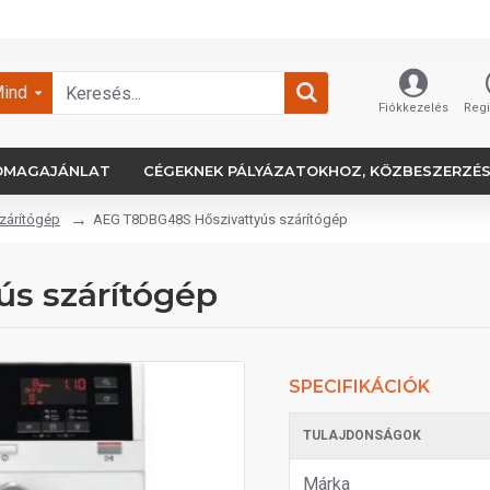
ind
Fiókkezelés
Regi
OMAGAJÁNLAT
CÉGEKNEK PÁLYÁZATOKHOZ, KÖZBESZERZÉ
szárítógép
AEG T8DBG48S Hőszivattyús szárítógép
s szárítógép
SPECIFIKÁCIÓK
TULAJDONSÁGOK
Márka