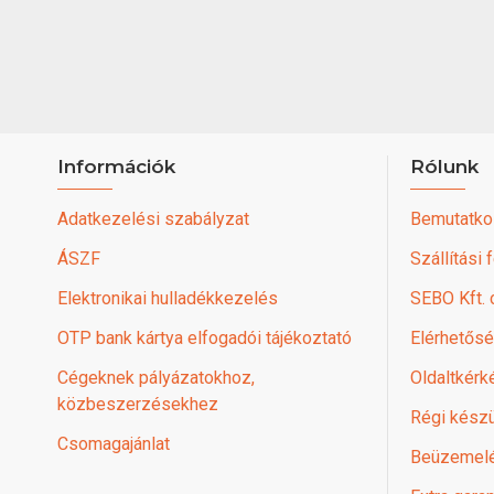
Információk
Rólunk
Adatkezelési szabályzat
Bemutatko
ÁSZF
Szállítási 
Elektronikai hulladékkezelés
SEBO Kft.
OTP bank kártya elfogadói tájékoztató
Elérhetős
Cégeknek pályázatokhoz,
Oldaltkérk
közbeszerzésekhez
Régi készü
Csomagajánlat
Beüzemel