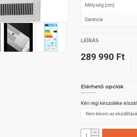
Mélység (cm)
Garancia
LEÍRÁS
289 990 Ft
Elérhető opciók
Kéri régi készüléke elszáll