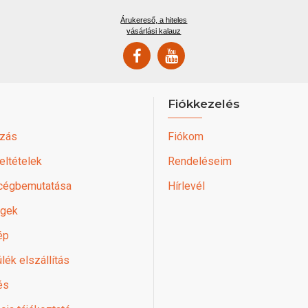
Árukereső, a hiteles
vásárlási kalauz
Fiókkezelés
zás
Fiókom
feltételek
Rendeléseim
 cégbemutatása
Hírlevél
égek
ép
lék elszállítás
és