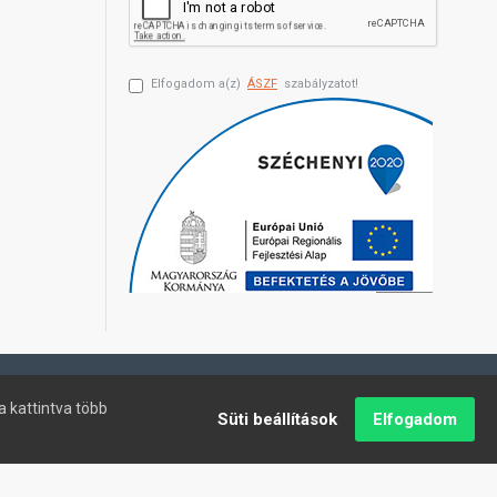
Elfogadom a(z)
ÁSZF
szabályzatot!
a kattintva több
Süti beállítások
Elfogadom