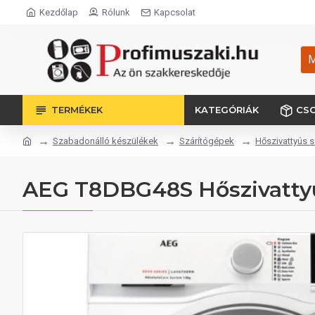
Kezdőlap
Rólunk
Kapcsolat
M
TERMÉKEK
KATEGÓRIÁK
CS
Szabadonálló készülékek
Szárítógépek
Hőszivattyús 
AEG T8DBG48S Hőszivattyú