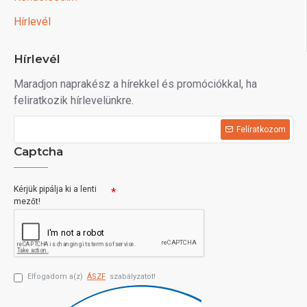
Hírlevél
Hírlevél
Maradjon naprakész a hírekkel és promóciókkal, ha
feliratkozik hírlevelünkre.
Felíratkozom
Captcha
Kérjük pipálja ki a lenti
mezőt!
Elfogadom a(z)
ÁSZF
szabályzatot!