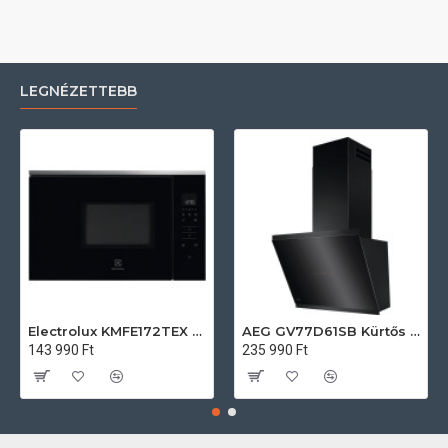
LEGNÉZETTEBB
Electrolux KMFE172TEX Felsőszekrénybe építhető mikrohullámú sütő
AEG GV77D61SB Kürtős páraelszívó
143 990 Ft
235 990 Ft