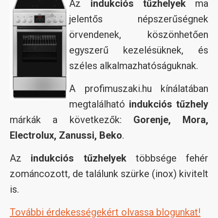
Az
indukciós tűzhelyek
ma
jelentős népszerűségnek
örvendenek, köszönhetően
egyszerű kezelésüknek, és
széles alkalmazhatóságuknak.
A profimuszaki.hu kínálatában
megtalálható
indukciós tűzhely
márkák a következők:
Gorenje, Mora,
Electrolux, Zanussi, Beko
.
Az
indukciós tűzhelyek
többsége fehér
zománcozott, de találunk szürke (inox) kivitelt
is.
További érdekességekért olvassa blogunkat!