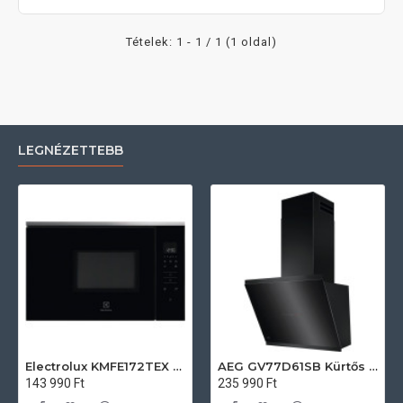
Tételek: 1 - 1 / 1 (1 oldal)
LEGNÉZETTEBB
Electrolux KMFE172TEX Felsőszekrénybe építhető mikrohullámú sütő
AEG GV77D61SB Kürtős páraelszívó
143 990 Ft
235 990 Ft