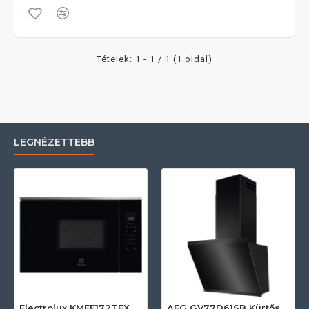
Tételek: 1 - 1 / 1 (1 oldal)
LEGNÉZETTEBB
Electrolux KMFE172TEX Felsőszekrénybe építhető mikrohullámú sütő
AEG GV77D61SB Kürtős páraelszívó