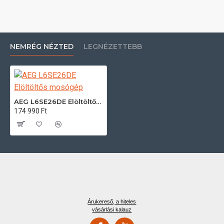
NEMRÉG NÉZTED
LEGNÉZETTEBB
AEG L6SE26DE Elöltöltős mosógép
174 990 Ft
Árukereső, a hiteles
vásárlási kalauz