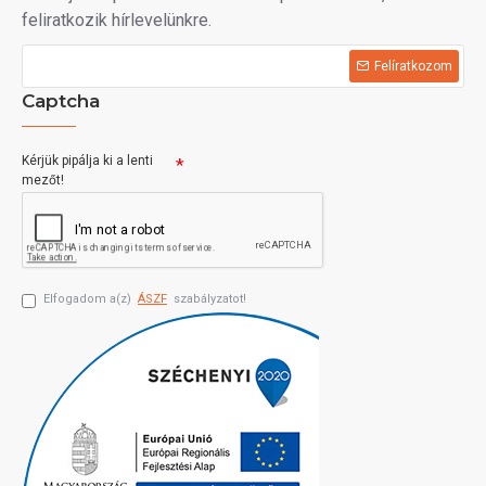
feliratkozik hírlevelünkre.
Felíratkozom
Captcha
Kérjük pipálja ki a lenti
mezőt!
Elfogadom a(z)
ÁSZF
szabályzatot!