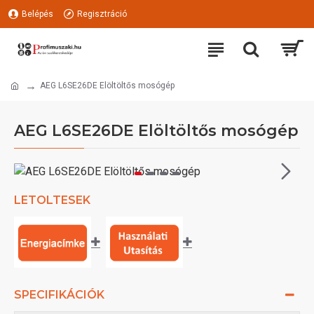
Belépés
Regisztráció
AEG L6SE26DE Elöltöltős mosógép
AEG L6SE26DE Elöltöltős mosógép
LETOLTESEK
SPECIFIKÁCIÓK