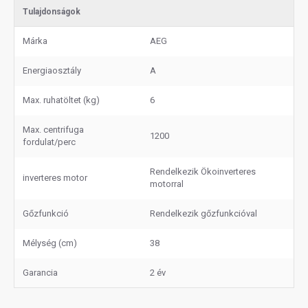
Tulajdonságok
Márka
AEG
Energiaosztály
A
Max. ruhatöltet (kg)
6
Max. centrifuga
1200
fordulat/perc
Rendelkezik Ökoinverteres
inverteres motor
motorral
Gőzfunkció
Rendelkezik gőzfunkcióval
Mélység (cm)
38
Garancia
2 év