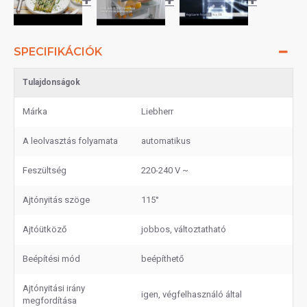
SPECIFIKÁCIÓK
Tulajdonságok
Márka
Liebherr
A leolvasztás folyamata
automatikus
Feszültség
220-240 V ~
Ajtónyitás szöge
115°
Ajtóütköző
jobbos, változtatható
Beépítési mód
beépíthető
Ajtónyitási irány
igen, végfelhasználó által
megfordítása