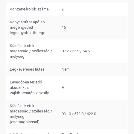
Konzervtárolók száma
2
Konyhabútor ajtólap
megengedett
16
legnagyobb tömege
Külső méretek:
magasság / szélesség /
87.2 / 55.9 / 54.6
mélység
Légkeveréses hűtés
Nem
Levegőben terjedő
akusztikus
A
zajkibocsátási osztály
Külső méretek:
magasság / szélesség /
931.0 / 572.0 / 622.0
mélység
(csomagolással)