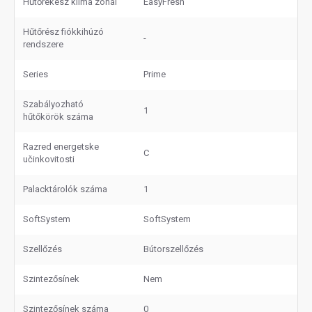
Hűtőrekesz klíma zónái
EasyFresh
Hűtőrész fiókkihúzó
-
rendszere
Series
Prime
Szabályozható
1
hűtőkörök száma
Razred energetske
C
učinkovitosti
Palacktárolók száma
1
SoftSystem
SoftSystem
Szellőzés
Bútorszellőzés
Szintezősínek
Nem
Szintezősínek száma
0