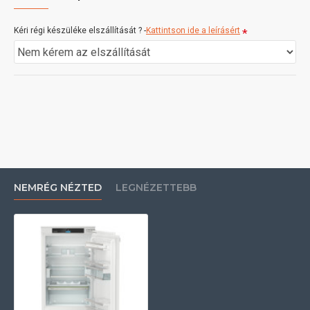
Kéri régi készüléke elszállítását ? -
Kattintson ide a leírásért
NEMRÉG NÉZTED
LEGNÉZETTEBB