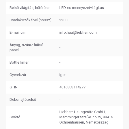
Belső világítás, hűtőrész
LED-es mennyezetvilágítás
Csatlakozókábel (hossz)
2200
E-mail cím
info.hau@liebherr.com
Anyag, száraz hátsó
-
panel
BottleTimer
-
Gyerekzár
Igen
GTIN
4016803114277
Dekor ajtóbelső
-
Liebherr-Hausgeräte GmbH,
Gyártó
Memminger Straße 77-79, 88416
Ochsenhausen, Németország