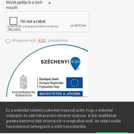
Kérjük pipálja ki a lenti
mezőt!
Elfogadom a(z)
ÁSZF
szabályzatot!
Ez a weboldal sütiket(cookie-kat) használ azért, hogy a weboldal
működjön és jobb felhasználió élményt nyújtson. A Süti beállítások
gombra kattintva több információt is megtudhat erről. Az oldal további
Profimuszaki.hu - exPanda ERP
használatával beleegyezik a sütik használatába.