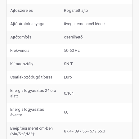
Ajtószerelés
Rögzített ajtó
Ajtótárolók anyaga
üveg, nemesacél léccel
Ajtótömítés
cserélhető
Frekvencia
50-60 Hz
Klímaosztály
SN-T
Csatlakozódugó típusa
Euro
Energiafogyasztás 24 óra
0.164
alatt
Energiafogyasztás
60
évente
Beépítési méret cm-ben
87.4 - 89 / 56 - 57 / 55.0
(Ma/Szé/Mé):