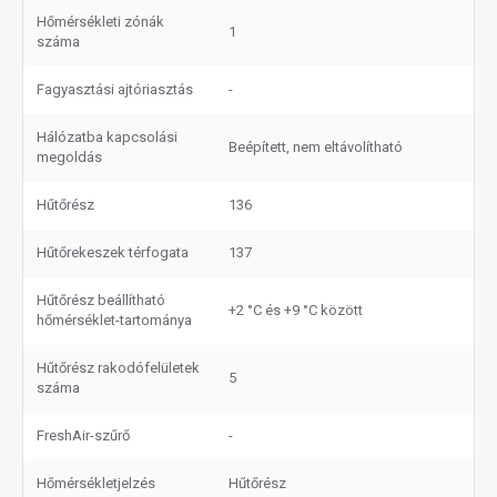
Hőmérsékleti zónák
1
száma
Fagyasztási ajtóriasztás
-
Hálózatba kapcsolási
Beépített, nem eltávolítható
megoldás
Hűtőrész
136
Hűtőrekeszek térfogata
137
Hűtőrész beállítható
+2 °C és +9 °C között
hőmérséklet-tartománya
Hűtőrész rakodófelületek
5
száma
FreshAir-szűrő
-
Hőmérsékletjelzés
Hűtőrész