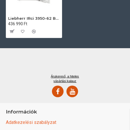
Liebherr IRci 3950-62 Beépíthető egyajtós hűtőszekrény
436 990 Ft
Árukereső, a hiteles
vásárlási kalauz
Információk
Adatkezelési szabályzat