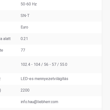
50-60 Hz
SN-T
Euro
a alatt
0.21
te
77
102.4 - 104 / 56 - 57 / 55.0
z
LED-es mennyezetvilágítás
)
2200
info.hau@liebherr.com