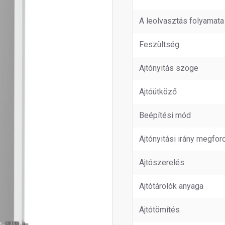
A leolvasztás folyamata
Feszültség
Ajtónyitás szöge
Ajtóütköző
Beépítési mód
Ajtónyitási irány megfor
Ajtószerelés
Ajtótárolók anyaga
Ajtótömítés