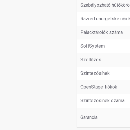
Szabályozható hűtőkör
Razred energetske učink
Palacktárolók száma
SoftSystem
Szellőzés
Szintezősínek
OpenStage-fiókok
Szintezősínek száma
Garancia