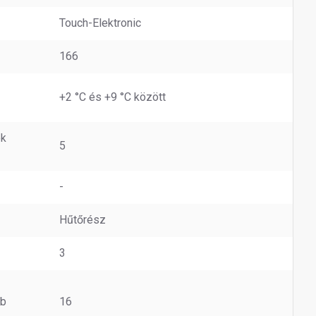
Touch-Elektronic
166
+2 °C és +9 °C között
ek
5
-
Hűtőrész
3
bb
16