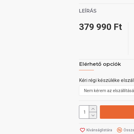
LEÍRÁS
379 990 Ft
Elérhető opciók
Kéri régi készüléke elszáll
Kívánságlistára
Össze