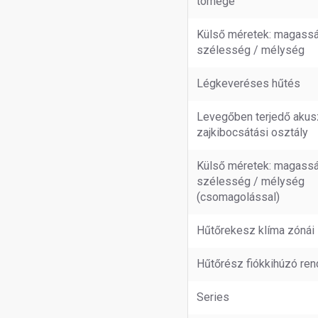
tömege
Külső méretek: magassá
szélesség / mélység
Légkeveréses hűtés
Levegőben terjedő akus
zajkibocsátási osztály
Külső méretek: magassá
szélesség / mélység
(csomagolással)
Hűtőrekesz klíma zónái
Hűtőrész fiókkihúzó re
Series