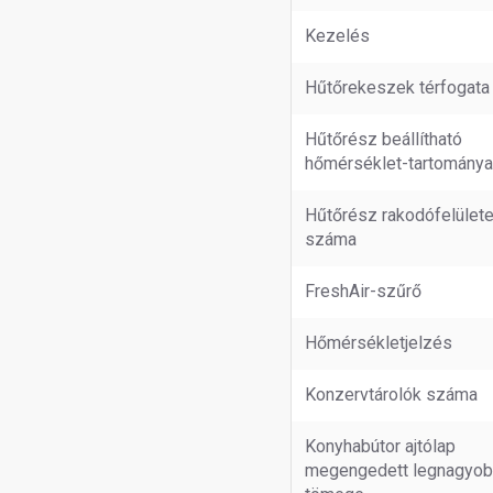
Kezelés
Hűtőrekeszek térfogata
Hűtőrész beállítható
hőmérséklet-tartománya
Hűtőrész rakodófelület
száma
FreshAir-szűrő
Hőmérsékletjelzés
Konzervtárolók száma
Konyhabútor ajtólap
megengedett legnagyo