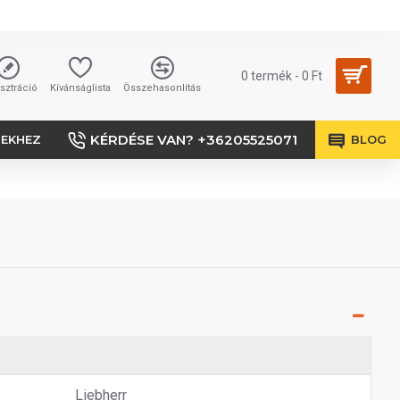
0 termék - 0 Ft
sztráció
Kívánságlista
Összehasonlítás
KÉRDÉSE VAN? +36205525071
SEKHEZ
BLOG
Liebherr