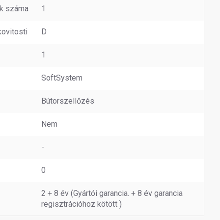
ök száma
1
ovitosti
D
1
SoftSystem
Bútorszellőzés
Nem
-
0
2 + 8 év (Gyártói garancia. + 8 év garancia
regisztrációhoz kötött )