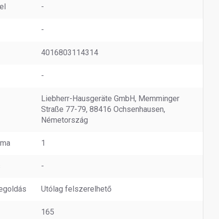
el
-
-
4016803114314
-
Liebherr-Hausgeräte GmbH, Memminger
Straße 77-79, 88416 Ochsenhausen,
Németország
áma
1
s
-
egoldás
Utólag felszerelhető
165