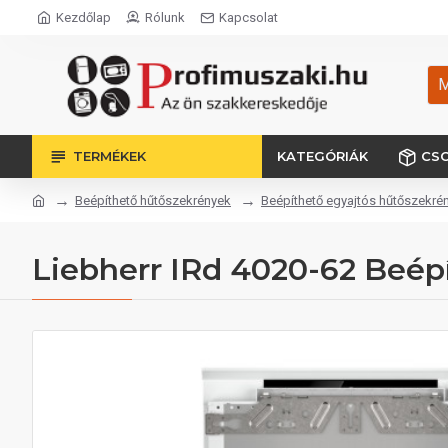
Kezdőlap
Rólunk
Kapcsolat
M
TERMÉKEK
KATEGÓRIÁK
CS
Beépíthető hűtőszekrények
Beépíthető egyajtós hűtőszekré
Liebherr IRd 4020-62 Beép