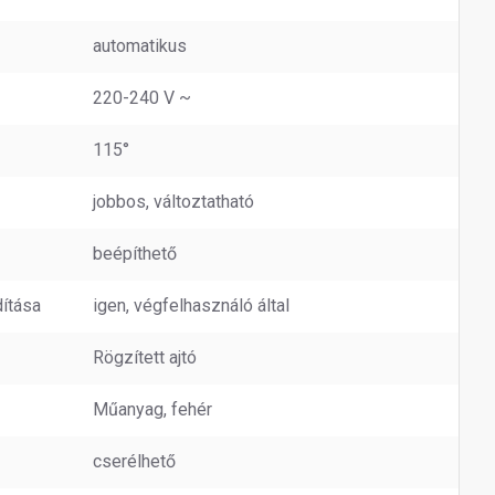
automatikus
220-240 V ~
115°
jobbos, változtatható
beépíthető
dítása
igen, végfelhasználó által
Rögzített ajtó
Műanyag, fehér
cserélhető