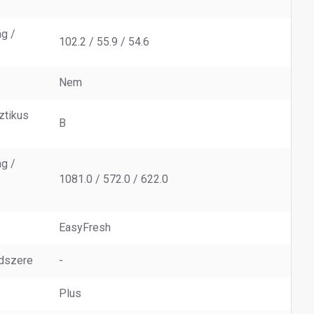
g /
102.2 / 55.9 / 54.6
Nem
ztikus
B
g /
1081.0 / 572.0 / 622.0
EasyFresh
ndszere
-
Plus