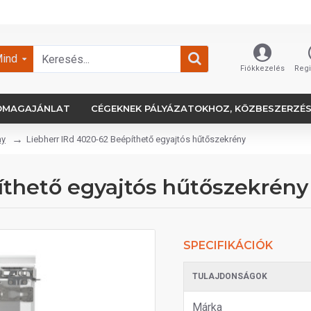
ind
Fiókkezelés
Regi
OMAGAJÁNLAT
CÉGEKNEK PÁLYÁZATOKHOZ, KÖZBESZERZÉ
ny
Liebherr IRd 4020-62 Beépíthető egyajtós hűtőszekrény
íthető egyajtós hűtőszekrény
SPECIFIKÁCIÓK
TULAJDONSÁGOK
Márka