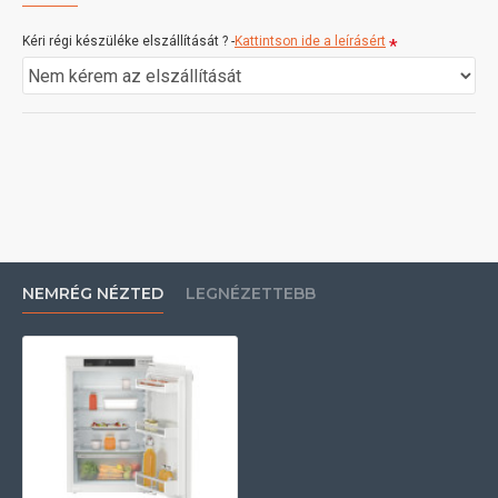
Kéri régi készüléke elszállítását ? -
Kattintson ide a leírásért
NEMRÉG NÉZTED
LEGNÉZETTEBB