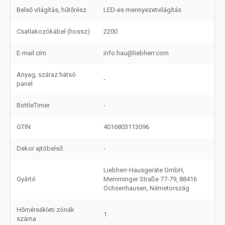
Belső világítás, hűtőrész
LED-es mennyezetvilágítás
Csatlakozókábel (hossz)
2200
E-mail cím
info.hau@liebherr.com
Anyag, száraz hátsó
-
panel
BottleTimer
-
GTIN
4016803113096
Dekor ajtóbelső
-
Liebherr-Hausgeräte GmbH,
Gyártó
Memminger Straße 77-79, 88416
Ochsenhausen, Németország
Hőmérsékleti zónák
1
száma