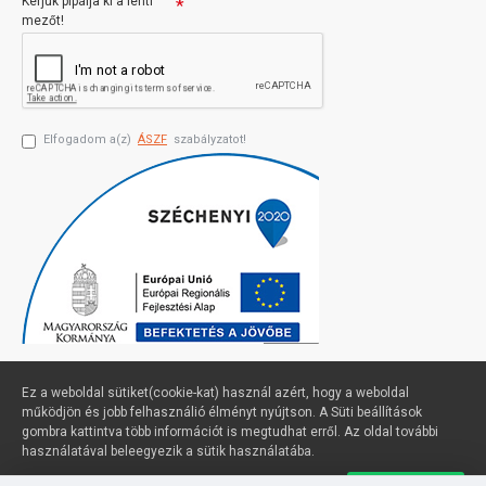
Kérjük pipálja ki a lenti
mezőt!
Elfogadom a(z)
ÁSZF
szabályzatot!
Ez a weboldal sütiket(cookie-kat) használ azért, hogy a weboldal
működjön és jobb felhasználió élményt nyújtson. A Süti beállítások
gombra kattintva több információt is megtudhat erről. Az oldal további
Profimuszaki.hu - exPanda ERP
használatával beleegyezik a sütik használatába.