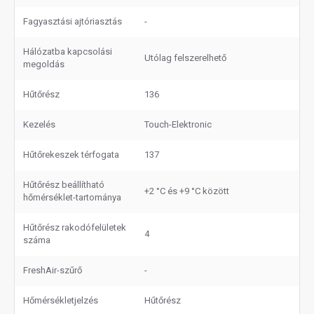
Fagyasztási ajtóriasztás
-
Hálózatba kapcsolási
Utólag felszerelhető
megoldás
Hűtőrész
136
Kezelés
Touch-Elektronic
Hűtőrekeszek térfogata
137
Hűtőrész beállítható
+2 °C és +9 °C között
hőmérséklet-tartománya
Hűtőrész rakodófelületek
4
száma
FreshAir-szűrő
-
Hőmérsékletjelzés
Hűtőrész