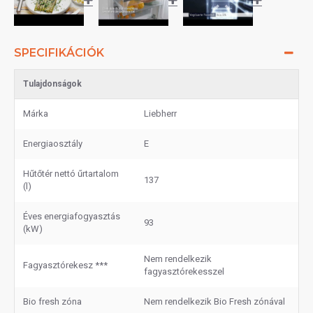
SPECIFIKÁCIÓK
Tulajdonságok
Márka
Liebherr
Energiaosztály
E
Hűtőtér nettó űrtartalom
137
(l)
Éves energiafogyasztás
93
(kW)
Nem rendelkezik
Fagyasztórekesz ***
fagyasztórekesszel
Bio fresh zóna
Nem rendelkezik Bio Fresh zónával