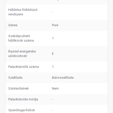
Hűtőrész fiókkihúzó
-
rendszere
Series
Pure
Szabályozható
1
hűtőkörök száma
Razred energetske
E
učinkovitosti
Palacktárolók száma
1
Szellőzés
Bútorszellőzés
Szintezősínek
Nem
Palacktárolás módja
-
OpenStage-fiókok
-