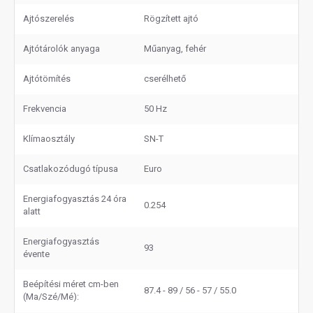
Ajtószerelés
Rögzített ajtó
Ajtótárolók anyaga
Műanyag, fehér
Ajtótömítés
cserélhető
Frekvencia
50 Hz
Klímaosztály
SN-T
Csatlakozódugó típusa
Euro
Energiafogyasztás 24 óra
0.254
alatt
Energiafogyasztás
93
évente
Beépítési méret cm-ben
87.4 - 89 / 56 - 57 / 55.0
(Ma/Szé/Mé):