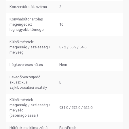
Konzervtárolók száma
2
Konyhabútor ajtólap
megengedett
16
legnagyobb tömege
Külső méretek:
magasság / szélesség /
87.2 / 55.9 / 54.6
mélység
Légkeveréses hűtés
Nem
Levegőben terjedő
akusztikus
B
zajkibocsátási osztály
Külső méretek:
magasság / szélesség /
931.0 / 572.0 / 622.0
mélység
(csomagolással)
Hűtőrekesz klíma zónái
EasyFresh