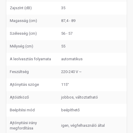
Zajszínt (dB)
35
Magasság (cm)
87,4 - 89
Szélesség (cm)
56 - 57
Mélység (cm)
55
A leolvasztás folyamata
automatikus
Feszültség
220-240 V ~
Ajtónyitás szöge
115°
Ajtóütköző
jobbos, változtatható
Beépítési mód
beépíthető
Ajtónyitási irány
igen, végfelhasználó által
megfordítása