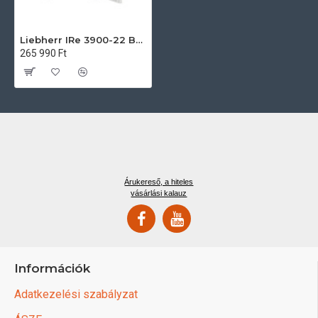
Liebherr IRe 3900-22 Beépíthető egyajtós hűtőszekrény
265 990 Ft
Árukereső, a hiteles
vásárlási kalauz
Információk
Adatkezelési szabályzat