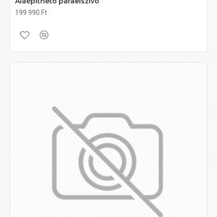
Aláépíthető páraelszívó
199 990 Ft