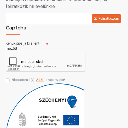
feliratkozik hírlevelünkre.
Felíratkozom
Captcha
Kérjük pipálja ki a lenti
mezőt!
Elfogadom a(z)
ÁSZF
szabályzatot!