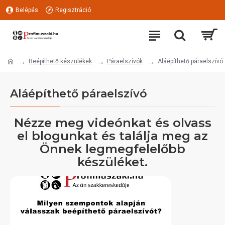
Belépés
Regisztráció
Beépíthető készülékek
Páraelszívók
Aláépíthető páraelszívó
Aláépíthető páraelszívó
Nézze meg videónkat és olvass
el blogunkat és találja meg az
Önnek legmegfelelőbb
készüléket.