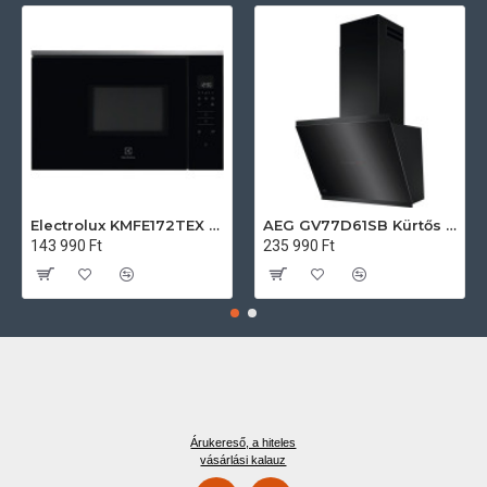
Electrolux KMFE172TEX Felsőszekrénybe építhető mikrohullámú sütő
AEG GV77D61SB Kürtős páraelszívó
143 990 Ft
235 990 Ft
Árukereső, a hiteles
vásárlási kalauz