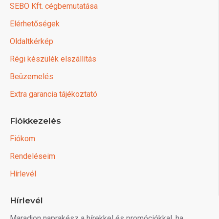
SEBO Kft. cégbemutatása
Elérhetőségek
Oldaltkérkép
Régi készülék elszállítás
Beüzemelés
Extra garancia tájékoztató
Fiókkezelés
Fiókom
Rendeléseim
Hírlevél
Hírlevél
Maradjon naprakész a hírekkel és promóciókkal, ha