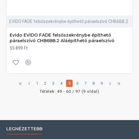
EVIDO FADE felsőszekrénybe építhető páraelszívó CHB6BB.2
Evido EVIDO FADE felsőszekrénybe építhető
páraelszívó CHB6BB.2 Aláépíthető páraelszívó
55 899 Ft
1
2
3
4
5
6
7
8
9
Tételek: 49 - 60 / 97 (9 oldal)
LEGNÉZETTEBB