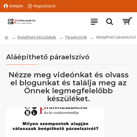
Belépés
Regisztráció
Beépíthető készülékek
Páraelszívók
Aláépíthető páraelszívó
Aláépíthető páraelszívó
Nézze meg videónkat és olvass
el blogunkat és találja meg az
Önnek legmegfelelőbb
készüléket.