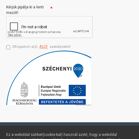
Kérjük pipálja ki a lenti
mezőt!
Elfogadom a(z)
ÁSZF
szabályzatot!
Profimuszaki.hu - exPanda ERP
Ez a weboldal sütiket(cookie-kat) használ azért, hogy a weboldal