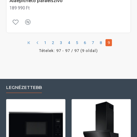
Aláépíthető páraelszívó
189 990 Ft
1
2
3
4
5
6
7
8
9
Tételek: 97 - 97 / 97 (9 oldal)
LEGNÉZETTEBB