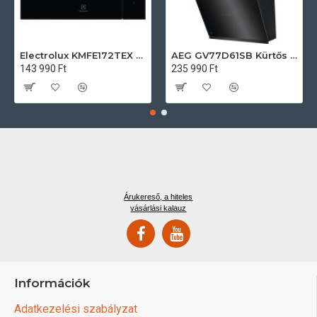
Electrolux KMFE172TEX Felsőszekrénybe építhető mikrohullámú sütő
AEG GV77D61SB Kürtős páraelszívó
143 990 Ft
235 990 Ft
Árukereső, a hiteles
vásárlási kalauz
Információk
Adatkezelési szabályzat