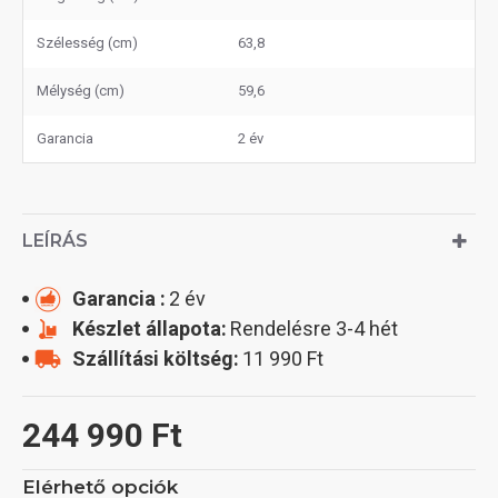
Szélesség (cm)
63,8
Mélység (cm)
59,6
Garancia
2 év
LEÍRÁS
Garancia :
2 év
Készlet állapota:
Rendelésre 3-4 hét
Szállítási költség:
11 990 Ft
244 990 Ft
Elérhető opciók