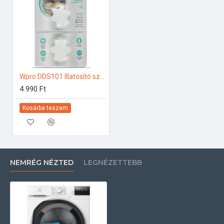
Wpro DDS101 Illatosító szárítógéphez
4 990 Ft
Kosárba teszem
NEMRÉG NÉZTED
LEGNÉZETTEBB