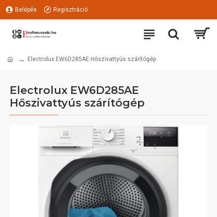
Belépés
Regisztráció
Electrolux EW6D285AE Hőszivattyús szárítógép
Electrolux EW6D285AE
Hőszivattyús szárítógép