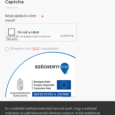
Captcha
Kérjük pipálja ki a lenti
mezőt!
Elfogadom a(z)
ÁSZF
szabályzatot!
Ez a weboldal sütiket(cookie-kat) használ azért, hogy a weboldal
működjön és jobb felhasználió élményt nyújtson. A Süti beállítások