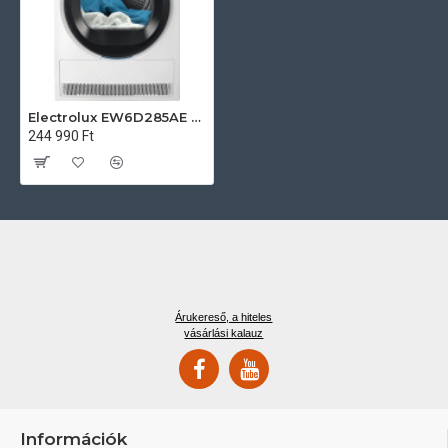
Electrolux EW6D285AE Hőszivattyús szárítógép
244 990 Ft
Árukereső, a hiteles
vásárlási kalauz
Információk