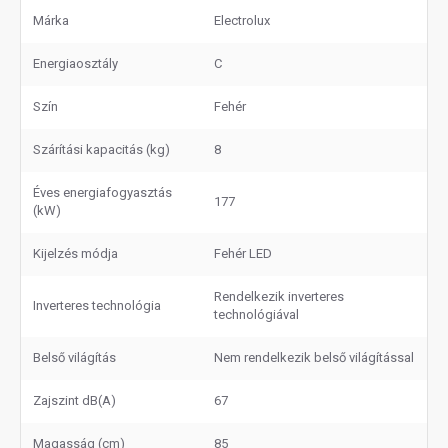
Márka
Electrolux
Energiaosztály
C
Szín
Fehér
Szárítási kapacitás (kg)
8
Éves energiafogyasztás
177
(kW)
Kijelzés módja
Fehér LED
Rendelkezik inverteres
Inverteres technológia
technológiával
Belső világítás
Nem rendelkezik belső világítással
Zajszint dB(A)
67
Magasság (cm)
85