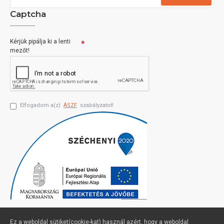
Captcha
Kérjük pipálja ki a lenti
mezőt!
Elfogadom a(z)
ÁSZF
szabályzatot!
Ez a weboldal sütiket(cookie-kat) használ azért, hogy a weboldal