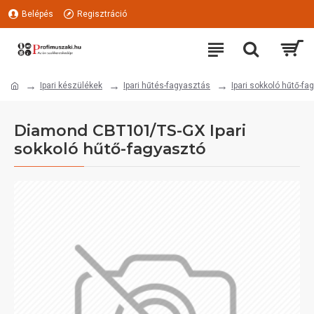
Belépés
Regisztráció
Ipari készülékek
Ipari hűtés-fagyasztás
Ipari sokkoló hűtő-fa
Diamond CBT101/TS-GX Ipari
sokkoló hűtő-fagyasztó