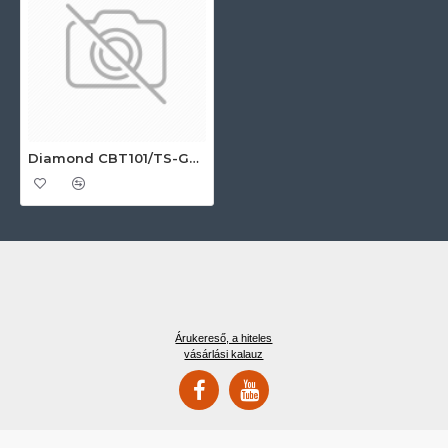
Diamond CBT101/TS-GX Ipari sokkoló hűtő-fagyasztó
Árukereső, a hiteles
vásárlási kalauz