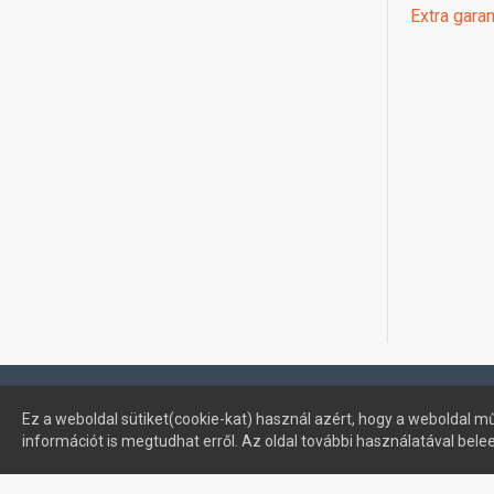
Extra garan
Profimuszaki.hu - exPanda ERP
Ez a weboldal sütiket(cookie-kat) használ azért, hogy a weboldal mű
információt is megtudhat erről. Az oldal további használatával bele
Sütik kezelése