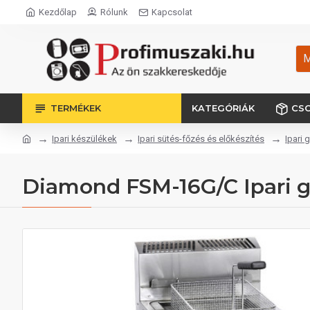
Kezdőlap
Rólunk
Kapcsolat
M
TERMÉKEK
KATEGÓRIÁK
CS
Ipari készülékek
Ipari sütés-főzés és előkészítés
Ipari 
Diamond FSM-16G/C Ipari gá