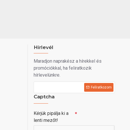
Hírlevél
Maradjon naprakész a hírekkel és
promóciókkal, ha feliratkozik
hírlevelünkre.
Felíratkozom
Captcha
Kérjük pipálja ki a
lenti mezőt!