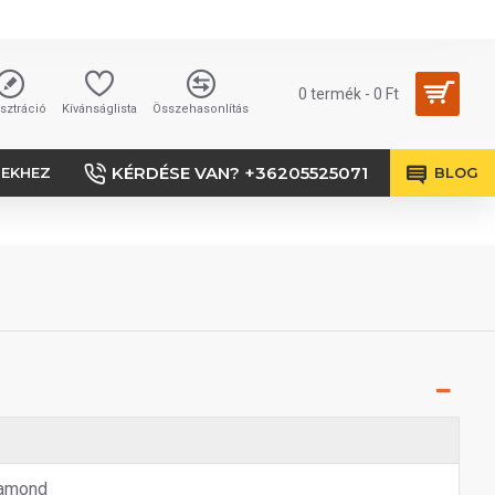
0 termék - 0 Ft
sztráció
Kívánságlista
Összehasonlítás
KÉRDÉSE VAN? +36205525071
SEKHEZ
BLOG
amond