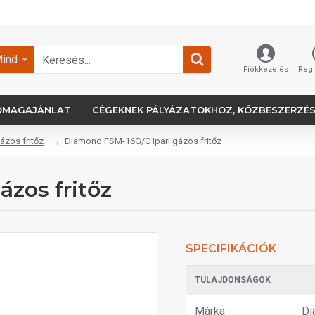
ind
Fiókkezelés
Regi
OMAGAJÁNLAT
CÉGEKNEK PÁLYÁZATOKHOZ, KÖZBESZERZÉ
gázos fritőz
Diamond FSM-16G/C Ipari gázos fritőz
zos fritőz
SPECIFIKÁCIÓK
TULAJDONSÁGOK
Márka
Di