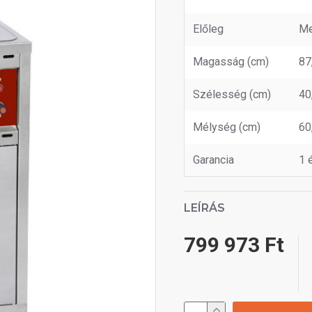
Előleg
Me
Magasság (cm)
87
Szélesség (cm)
40
Mélység (cm)
60
Garancia
1 
LEÍRÁS
799 973 Ft