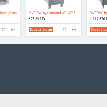
Diamond FSM-8GT/S Ipari gázos fritőz
DIVERSO by Diamond WR-GF15-G1 Ipari gázos fritőz
675 894 Ft
1 217 676 
Kosárba teszem
Kosárba te