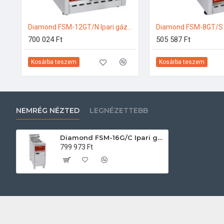
Diamond FSM-12GT/N Ipari gázos fritőz
700 024 Ft
505 587 Ft
Kosárba teszem
Kosárba teszem
NEMRÉG NÉZTED
LEGNÉZETTEBB
Diamond FSM-16G/C Ipari gázos fritőz
799 973 Ft