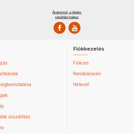
Árukereső, a hiteles
vásárlási kalauz
Fiókkezelés
zás
Fiókom
feltételek
Rendeléseim
 cégbemutatása
Hírlevél
égek
ép
lék elszállítás
és