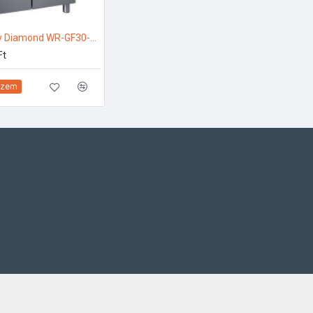
DIVERSO by Diamond WR-GF30-G2 Ipari gázos fritőz
Ft
szem