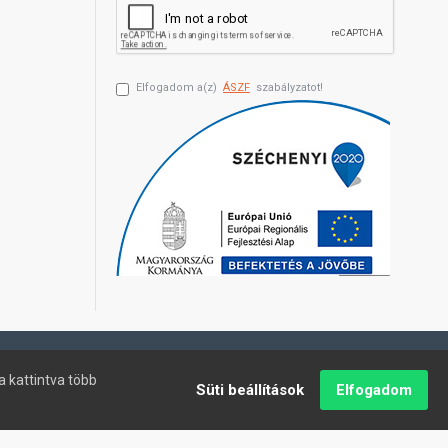
Elfogadom a(z)
ÁSZF
szabályzatot!
a kattintva több
Süti beállítások
Elfogadom