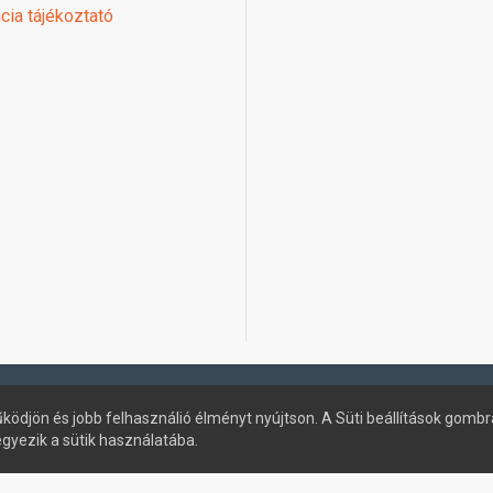
cia tájékoztató
ködjön és jobb felhasználió élményt nyújtson. A Süti beállítások gombr
egyezik a sütik használatába.