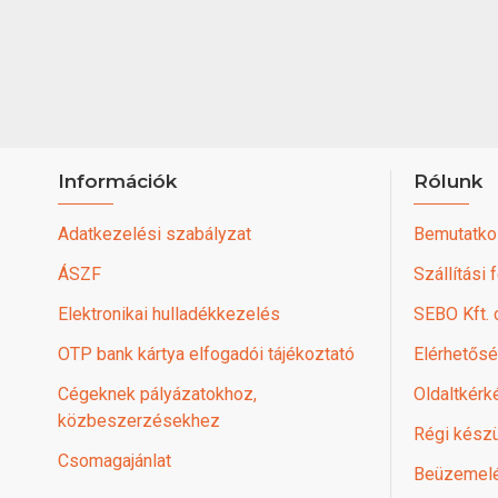
Információk
Rólunk
Adatkezelési szabályzat
Bemutatko
ÁSZF
Szállítási 
Elektronikai hulladékkezelés
SEBO Kft.
OTP bank kártya elfogadói tájékoztató
Elérhetős
Cégeknek pályázatokhoz,
Oldaltkérk
közbeszerzésekhez
Régi készü
Csomagajánlat
Beüzemel