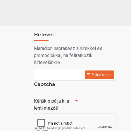
Hírlevél
Maradjon naprakész a hírekkel és
promóciókkal, ha feliratkozik
hírlevelünkre.
Felíratkozom
Captcha
Kérjük pipálja ki a
lenti mezőt!