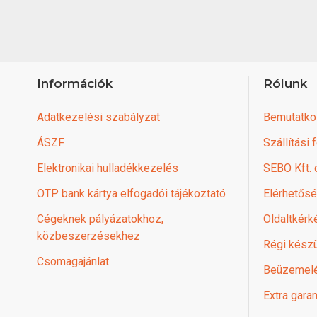
Információk
Rólunk
Adatkezelési szabályzat
Bemutatko
ÁSZF
Szállítási 
Elektronikai hulladékkezelés
SEBO Kft.
OTP bank kártya elfogadói tájékoztató
Elérhetős
Cégeknek pályázatokhoz,
Oldaltkérk
közbeszerzésekhez
Régi készü
Csomagajánlat
Beüzemel
Extra garan