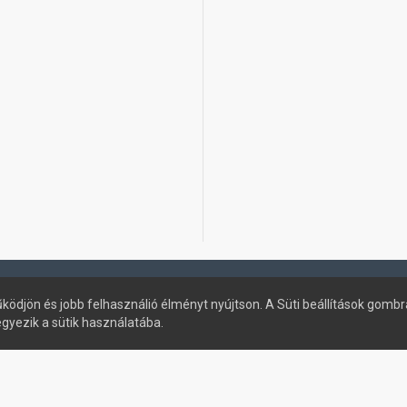
ködjön és jobb felhasználió élményt nyújtson. A Süti beállítások gombr
egyezik a sütik használatába.