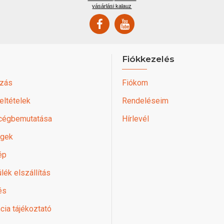
vásárlási kalauz
Fiókkezelés
zás
Fiókom
feltételek
Rendeléseim
 cégbemutatása
Hírlevél
égek
ép
lék elszállítás
és
cia tájékoztató