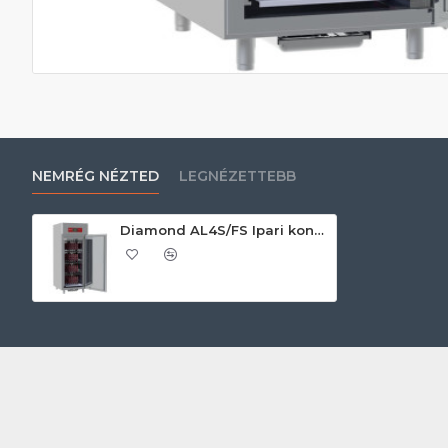
NEMRÉG NÉZTED
LEGNÉZETTEBB
Diamond AL4S/FS Ipari konyhai előkészítés