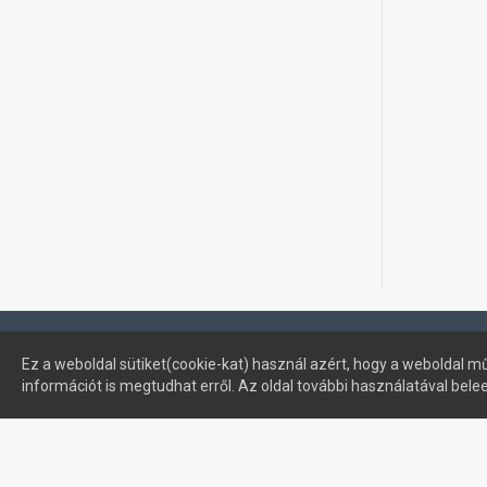
Profimuszaki.hu - exPanda ERP
Ez a weboldal sütiket(cookie-kat) használ azért, hogy a weboldal mű
információt is megtudhat erről. Az oldal további használatával bele
Sütik kezelése