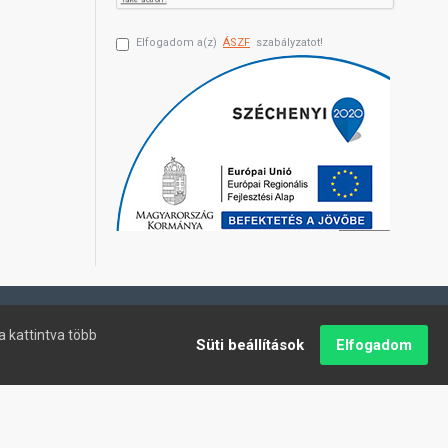
Elfogadom a(z)
ÁSZF
szabályzatot!
a kattintva több
Süti beállítások
Elfogadom