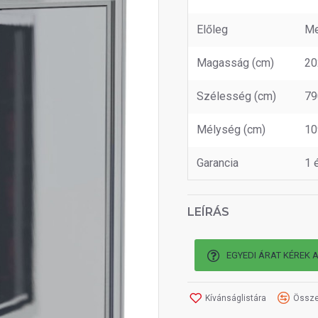
Előleg
Me
Magasság (cm)
20
Szélesség (cm)
79
Mélység (cm)
10
Garancia
1 
LEÍRÁS
EGYEDI ÁRAT KÉREK 
Kívánságlistára
Össze