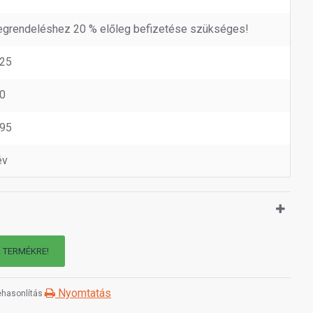
grendeléshez 20 % előleg befizetése szükséges!
25
0
95
év
A TERMÉKRE!
Nyomtatás
hasonlítás