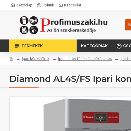
Kezdőlap
Rólunk
Kapcsolat
M
TERMÉKEK
KATEGÓRIÁK
CS
Ipari készülékek
Ipari sütés-főzés és előkészítés
Ipari 
Diamond AL4S/FS Ipari kon