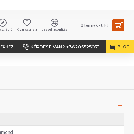
0 termék - 0 Ft
sztráció
Kívánságlista
Összehasonlítás
KÉRDÉSE VAN? +36205525071
SEKHEZ
BLOG
amond