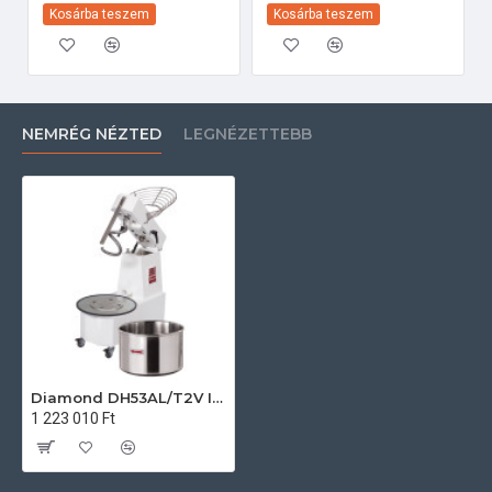
Kosárba teszem
Kosárba teszem
NEMRÉG NÉZTED
LEGNÉZETTEBB
Diamond DH53AL/T2V Ipari konyhai előkészítés
1 223 010 Ft