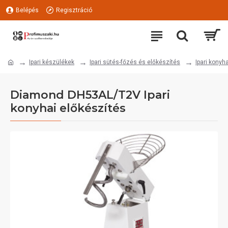
Belépés
Regisztráció
Ipari készülékek
Ipari sütés-főzés és előkészítés
Ipari konyh
Diamond DH53AL/T2V Ipari
konyhai előkészítés