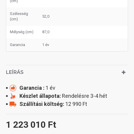
(cm)
Szélesség
52,0
(cm)
Mélység (cm)
87,0
Garancia
1 év
LEÍRÁS
Garancia :
1 év
Készlet állapota:
Rendelésre 3-4 hét
Szállítási költség:
12 990 Ft
1 223 010 Ft