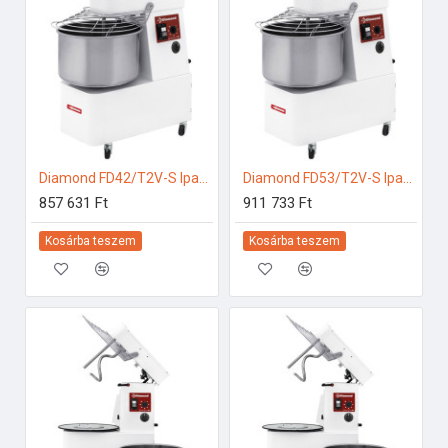
Diamond FD42/T2V-S Ipari konyhai előkészítés
Diamond FD53/T2V-S Ipari konyhai előkészítés
857 631 Ft
911 733 Ft
Kosárba teszem
Kosárba teszem