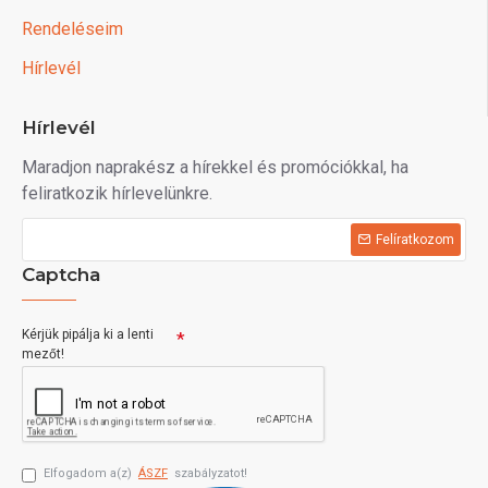
Rendeléseim
Hírlevél
Hírlevél
Maradjon naprakész a hírekkel és promóciókkal, ha
feliratkozik hírlevelünkre.
Felíratkozom
Captcha
Kérjük pipálja ki a lenti
mezőt!
Elfogadom a(z)
ÁSZF
szabályzatot!