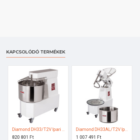
KAPCSOLÓDÓ TERMÉKEK
Diamond DH33/T2V Ipari konyhai előkészítés
Diamond DH33AL/T2V Ipari konyhai előkészítés
820 801 Ft
1 007 491 Ft