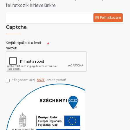
feliratkozik hírlevelünkre.
Felíratkozom
Captcha
Kérjük pipálja ki a lenti
mezőt!
Elfogadom a(z)
ÁSZF
szabályzatot!