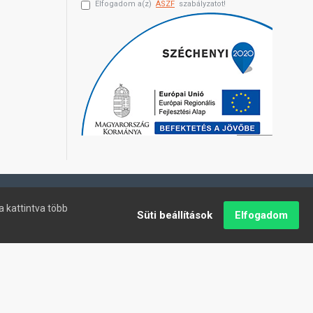
Elfogadom a(z)
ÁSZF
szabályzatot!
a kattintva több
Süti beállítások
Elfogadom