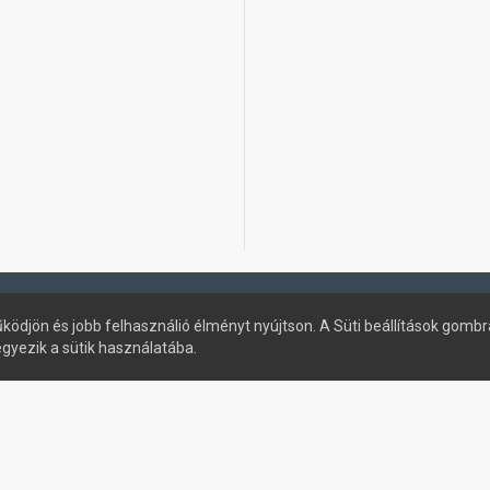
ködjön és jobb felhasználió élményt nyújtson. A Süti beállítások gombr
egyezik a sütik használatába.