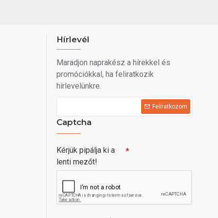
Hírlevél
Maradjon naprakész a hírekkel és
promóciókkal, ha feliratkozik
hírlevelünkre.
Felíratkozom
Captcha
Kérjük pipálja ki a
lenti mezőt!