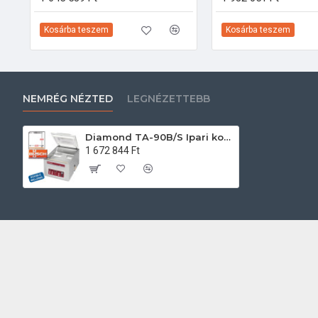
Kosárba teszem
Kosárba teszem
NEMRÉG NÉZTED
LEGNÉZETTEBB
Diamond TA-90B/S Ipari konyhai előkészítés
1 672 844 Ft