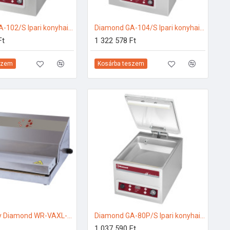
Diamond GA-102/S Ipari konyhai előkészítés
Diamond GA-104/S Ipari konyhai előkészítés
Ft
1 322 578 Ft
szem
Kosárba teszem
DIVERSO by Diamond WR-VAXL-33 Ipari konyhai előkészítés
Diamond GA-80P/S Ipari konyhai előkészítés
1 037 590 Ft