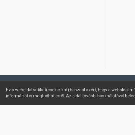
Profimuszaki.hu - exPanda ERP
Ez a weboldal sütiket(cookie-kat) használ azért, hogy a weboldal mű
információt is megtudhat erről. Az oldal további használatával bele
Sütik kezelése