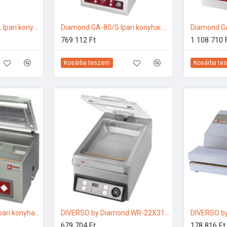
Diamond VAX/45-DSL Ipari konyhai előkészítés
Diamond GA-80/S Ipari konyhai előkészítés
769 112 Ft
1 108 710 
Kosárba teszem
Kosárba te
Diamond TA-90/IVP Ipari konyhai előkészítés
DIVERSO by Diamond WR-22X31-B Ipari konyhai előkészítés
679 704 Ft
178 816 Ft