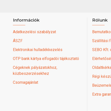
Információk
Rólunk
Adatkezelési szabályzat
Bemutatko
ÁSZF
Szállítási 
Elektronikai hulladékkezelés
SEBO Kft.
OTP bank kártya elfogadói tájékoztató
Elérhetős
Cégeknek pályázatokhoz,
Oldaltkérk
közbeszerzésekhez
Régi készü
Csomagajánlat
Beüzemel
Extra garan