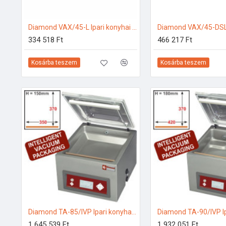
Diamond VAX/45-L Ipari konyhai előkészítés
334 518 Ft
466 217 Ft
Kosárba teszem
Kosárba teszem
Diamond TA-85/IVP Ipari konyhai előkészítés
1 645 539 Ft
1 932 051 Ft