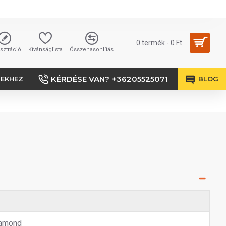
0 termék - 0 Ft
sztráció
Kívánságlista
Összehasonlítás
KÉRDÉSE VAN? +36205525071
SEKHEZ
BLOG
amond