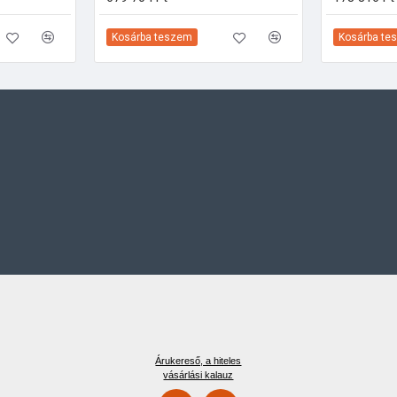
Kosárba teszem
Kosárba te
Árukereső, a hiteles
vásárlási kalauz