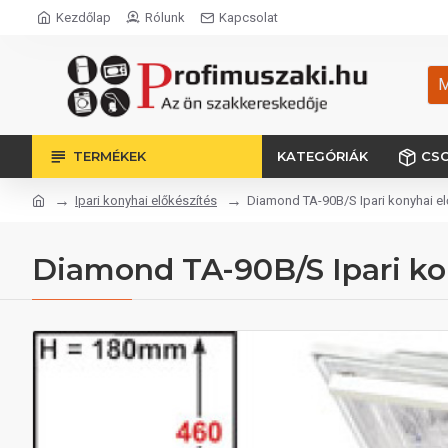
Kezdőlap
Rólunk
Kapcsolat
M
TERMÉKEK
KATEGÓRIÁK
CS
Ipari konyhai előkészítés
Diamond TA-90B/S Ipari konyhai el
Diamond TA-90B/S Ipari ko