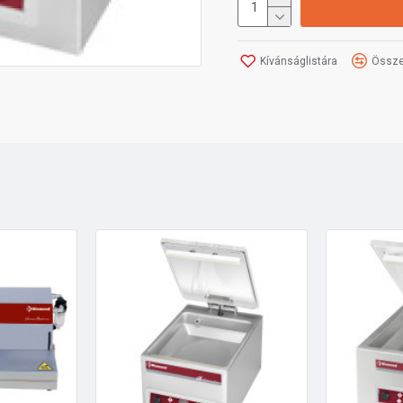
Kívánságlistára
Össze