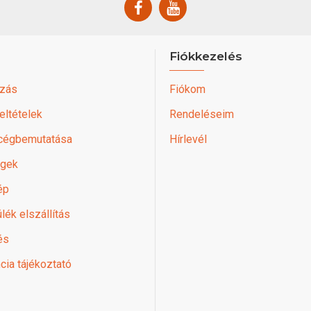
Fiókkezelés
zás
Fiókom
feltételek
Rendeléseim
 cégbemutatása
Hírlevél
égek
ép
lék elszállítás
és
cia tájékoztató