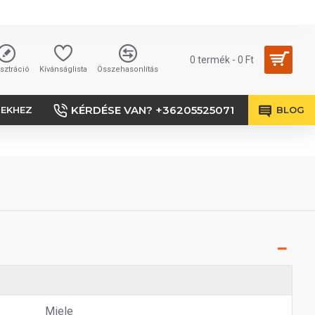
0 termék - 0 Ft
sztráció
Kívánságlista
Összehasonlítás
KÉRDÉSE VAN? +36205525071
SEKHEZ
BLOG
Miele