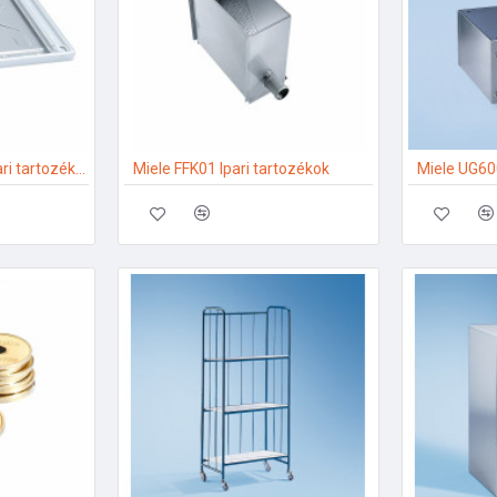
Miele WTV5061LW Ipari tartozékok
Miele FFK01 Ipari tartozékok
Miele UG600