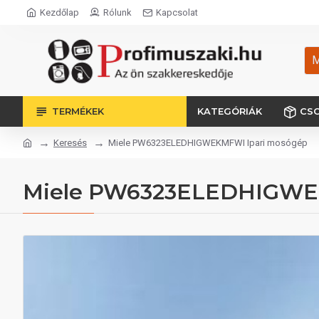
Kezdőlap
Rólunk
Kapcsolat
M
TERMÉKEK
KATEGÓRIÁK
CS
Keresés
Miele PW6323ELEDHIGWEKMFWI Ipari mosógép
Miele PW6323ELEDHIGWE