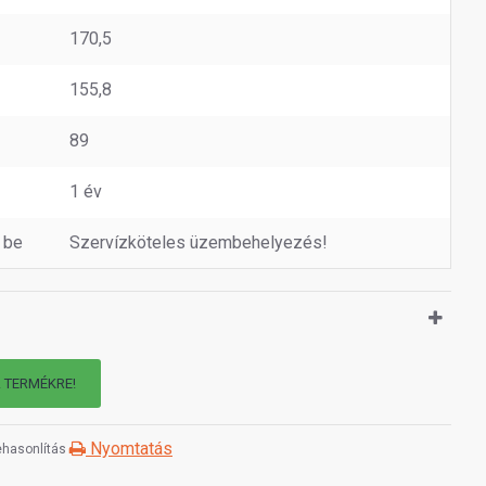
170,5
155,8
89
1 év
 be
Szervízköteles üzembehelyezés!
A TERMÉKRE!
Nyomtatás
hasonlítás