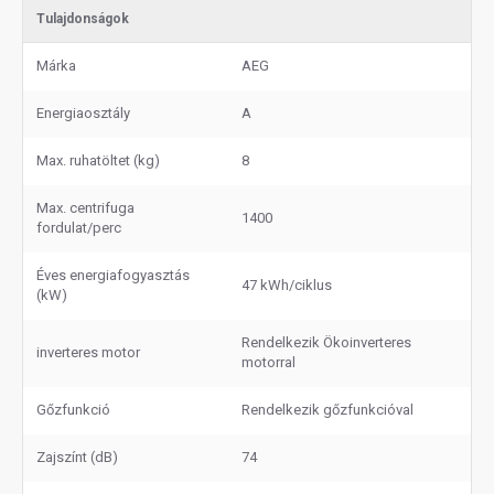
Tulajdonságok
Márka
AEG
Energiaosztály
A
Max. ruhatöltet (kg)
8
Max. centrifuga
1400
fordulat/perc
Éves energiafogyasztás
47 kWh/ciklus
(kW)
Rendelkezik Ökoinverteres
inverteres motor
motorral
Gőzfunkció
Rendelkezik gőzfunkcióval
Zajszínt (dB)
74