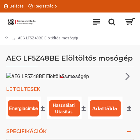
Belépés
Regisztráció
AEG LF5Z48BE Elöltöltős mosógép
AEG LF5Z48BE Elöltöltős mosógép
LETOLTESEK
SPECIFIKÁCIÓK