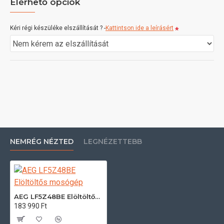
Elérhető opciók
Kéri régi készüléke elszállítását ? -
Kattintson ide a leírásért
NEMRÉG NÉZTED
LEGNÉZETTEBB
AEG LF5Z48BE Elöltöltős mosógép
183 990 Ft