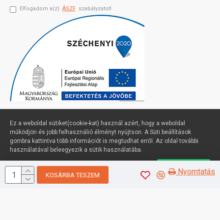
Elfogadom a(z)
ÁSZF
szabályzatot!
Ez a weboldal sütiket(cookie-kat) használ azért, hogy a weboldal
működjön és jobb felhasználió élményt nyújtson. A Süti beállítások
gombra kattintva több információt is megtudhat erről. Az oldal további
Profimuszaki.hu - exPanda ERP
használatával beleegyezik a sütik használatába.
Süti beállítások
Elfogadom
Nyomtatás
KOSÁRBA TESZEM
Sütik kezelése