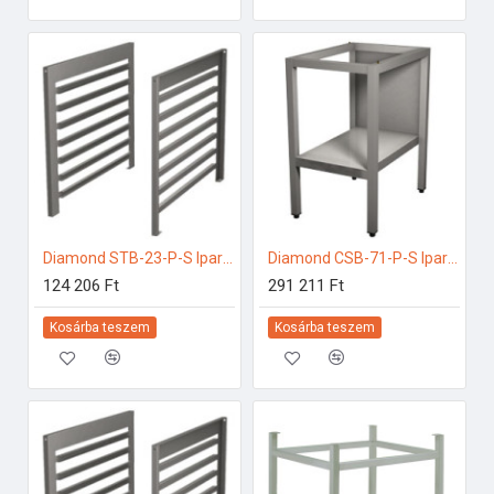
Diamond STB-23-P-S Ipari elektromos gőzpároló
Diamond CSB-71-P-S Ipari rozsdamentes bútorok
124 206 Ft
291 211 Ft
Kosárba teszem
Kosárba teszem