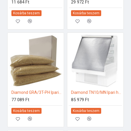
11 684 Ft
29 972 Ft
Kosárba teszem
Kosárba teszem
Diamond GRA/3T-PH Ipari tartozékok
Diamond TN10/MN Ipari hűtő kiegészítők
77 089 Ft
85 979 Ft
Kosárba teszem
Kosárba teszem