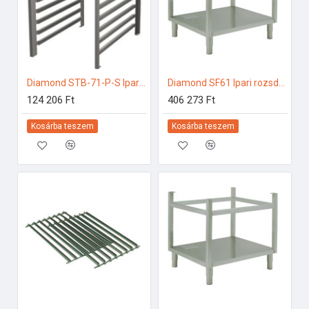
Diamond STB-71-P-S Ipari elektromos gőzpároló
Diamond SF61 Ipari rozsdamentes bútorok
124 206 Ft
406 273 Ft
Kosárba teszem
Kosárba teszem