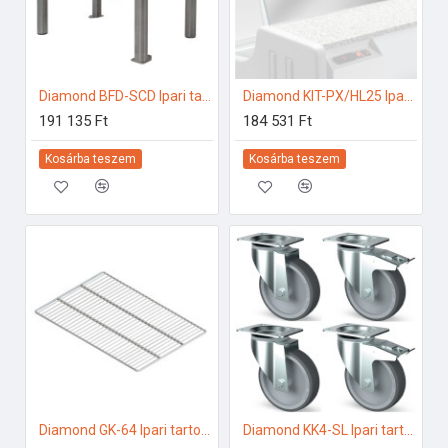
Diamond BFD-SCD Ipari tartozékok
Diamond KIT-PX/HL25 Ipari hűtő kiegészítők
191 135 Ft
184 531 Ft
Kosárba teszem
Kosárba teszem
Diamond GK-64 Ipari tartozékok
Diamond KK4-SL Ipari tartozékok