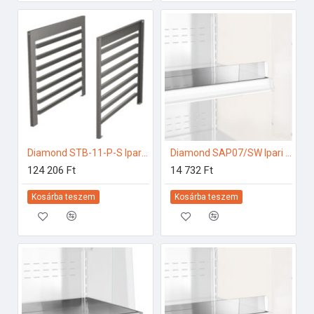
Diamond STB-11-P-S Ipari elektromos gőzpároló
Diamond SAP07/SW Ipari hűtő kiegészítők
124 206 Ft
14 732 Ft
Kosárba teszem
Kosárba teszem