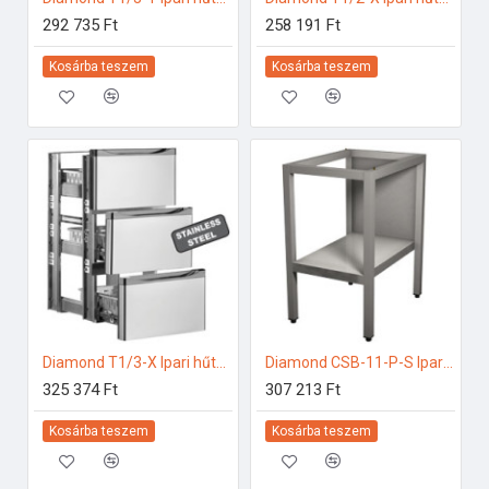
292 735 Ft
258 191 Ft
Kosárba teszem
Kosárba teszem
Diamond T1/3-X Ipari hűtő kiegészítők
Diamond CSB-11-P-S Ipari rozsdamentes bútorok
325 374 Ft
307 213 Ft
Kosárba teszem
Kosárba teszem