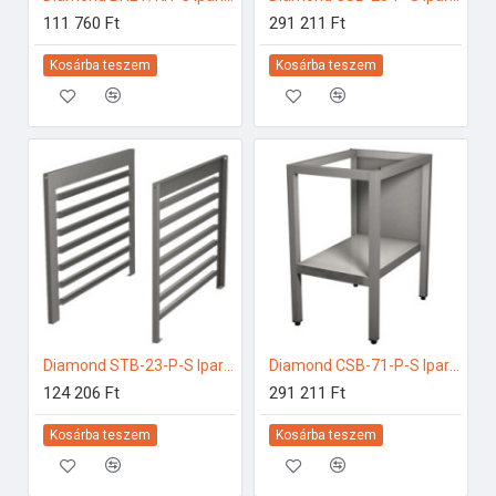
111 760 Ft
291 211 Ft
Kosárba teszem
Kosárba teszem
Diamond STB-23-P-S Ipari elektromos gőzpároló
Diamond CSB-71-P-S Ipari rozsdamentes bútorok
124 206 Ft
291 211 Ft
Kosárba teszem
Kosárba teszem