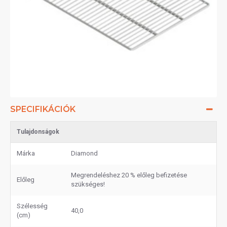
SPECIFIKÁCIÓK
Tulajdonságok
Márka
Diamond
Megrendeléshez 20 % előleg befizetése
Előleg
szükséges!
Szélesség
40,0
(cm)