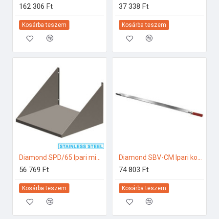
162 306 Ft
37 338 Ft
Kosárba teszem
Kosárba teszem
Diamond SPD/65 Ipari mikrohullámú sütő
Diamond SBV-CM Ipari konyhai előkészítés
56 769 Ft
74 803 Ft
Kosárba teszem
Kosárba teszem