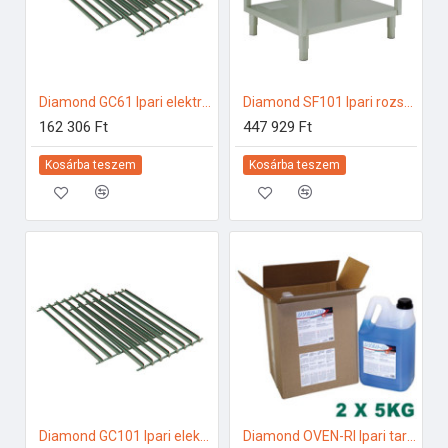
Diamond GC61 Ipari elektromos gőzpároló
Diamond SF101 Ipari rozsdamentes bútorok
162 306 Ft
447 929 Ft
Kosárba teszem
Kosárba teszem
Diamond GC101 Ipari elektromos gőzpároló
Diamond OVEN-RI Ipari tartozékok