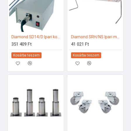
Diamond SD14/D Ipari konyhai előkészítés
Diamond SRH/NS Ipari melegentartás
351 409 Ft
41 021 Ft
Kosárba teszem
Kosárba teszem