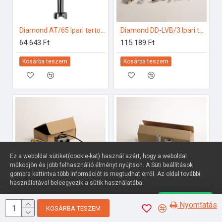
Diamond AT/65 Ipari tartozékok
Diamond DD-LVB/3 Ipari tartozékok
64 643 Ft
115 189 Ft
Kosárba teszem
Kosárba teszem
Ez a weboldal sütiket(cookie-kat) használ azért, hogy a weboldal
működjön és jobb felhasználió élményt nyújtson. A Süti beállítások
gombra kattintva több információt is megtudhat erről. Az oldal további
használatával beleegyezik a sütik használatába.
Diamond DD-LC/1-NP Ipari tartozékok
Diamond DPS-LV/7 Ipari tartozékok
Süti beállítások
Elfogadom
Nyomtatás
145 161 Ft
95 758 Ft
KOSÁRBA TESZEM