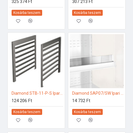
325 374 Ft
307 213 Ft
Kosárba teszem
Kosárba teszem
Diamond STB-11-P-S Ipari elektromos gőzpároló
Diamond SAP07/SW Ipari hűtő kiegészítők
124 206 Ft
14 732 Ft
Kosárba teszem
Kosárba teszem