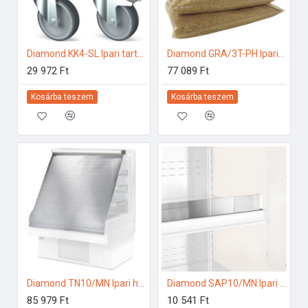
Diamond KK4-SL Ipari tartozékok
Diamond GRA/3T-PH Ipari tartozékok
29 972 Ft
77 089 Ft
Kosárba teszem
Kosárba teszem
Diamond TN10/MN Ipari hűtő kiegészítők
Diamond SAP10/MN Ipari hűtő kiegészítők
85 979 Ft
10 541 Ft