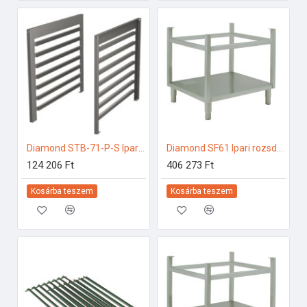
Diamond STB-71-P-S Ipari elektromos gőzpároló
Diamond SF61 Ipari rozsdamentes bútorok
124 206 Ft
406 273 Ft
Kosárba teszem
Kosárba teszem