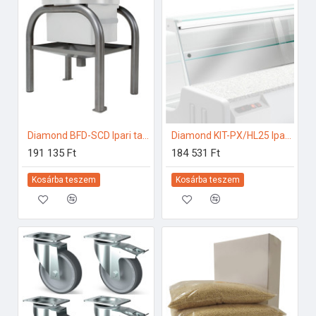
Diamond BFD-SCD Ipari tartozékok
Diamond KIT-PX/HL25 Ipari hűtő kiegészítők
191 135 Ft
184 531 Ft
Kosárba teszem
Kosárba teszem