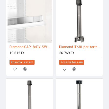
Diamond SAP18/DY-SW Ipari hűtő kiegészítők
Diamond IT/30 Ipari tartozékok
19 812 Ft
56 769 Ft
Kosárba teszem
Kosárba teszem