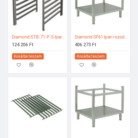
Diamond STB-71-P-S Ipari elektromos gőzpároló
Diamond SF61 Ipari rozsdamentes bútorok
124 206 Ft
406 273 Ft
Kosárba teszem
Kosárba teszem