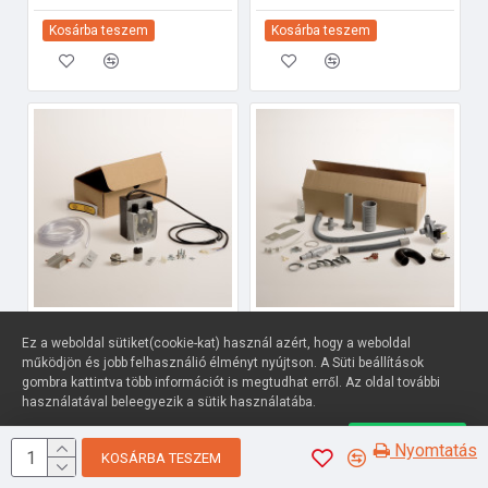
Kosárba teszem
Kosárba teszem
Diamond DD-LC/1-NP Ipari tartozékok
Diamond DPS-LV/7 Ipari tartozékok
Ez a weboldal sütiket(cookie-kat) használ azért, hogy a weboldal
145 161 Ft
95 758 Ft
működjön és jobb felhasználió élményt nyújtson. A Süti beállítások
gombra kattintva több információt is megtudhat erről. Az oldal további
Kosárba teszem
Kosárba teszem
használatával beleegyezik a sütik használatába.
Süti beállítások
Elfogadom
Nyomtatás
KOSÁRBA TESZEM