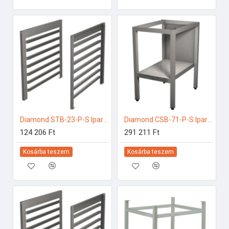
Diamond STB-23-P-S Ipari elektromos gőzpároló
Diamond CSB-71-P-S Ipari rozsdamentes bútorok
124 206 Ft
291 211 Ft
Kosárba teszem
Kosárba teszem