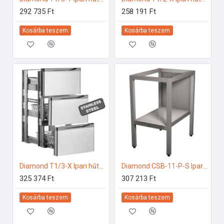
292 735 Ft
258 191 Ft
Kosárba teszem
Kosárba teszem
Diamond T1/3-X Ipari hűtő kiegészítők
Diamond CSB-11-P-S Ipari rozsdamentes bútorok
325 374 Ft
307 213 Ft
Kosárba teszem
Kosárba teszem