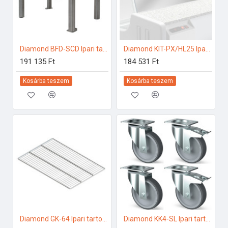
Diamond BFD-SCD Ipari tartozékok
Diamond KIT-PX/HL25 Ipari hűtő kiegészítők
191 135 Ft
184 531 Ft
Kosárba teszem
Kosárba teszem
Diamond GK-64 Ipari tartozékok
Diamond KK4-SL Ipari tartozékok