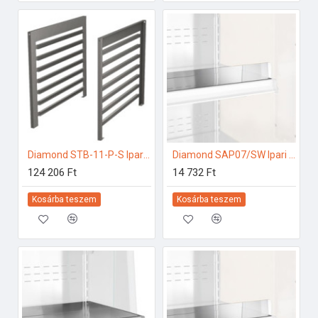
Diamond STB-11-P-S Ipari elektromos gőzpároló
Diamond SAP07/SW Ipari hűtő kiegészítők
124 206 Ft
14 732 Ft
Kosárba teszem
Kosárba teszem