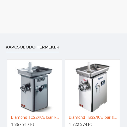
KAPCSOLÓDÓ TERMÉKEK
Diamond TC22/ICE Ipari konyhai előkészítés
Diamond TB32/ICE Ipari konyhai előkészítés
1 367 917 Ft
1 722 374 Ft