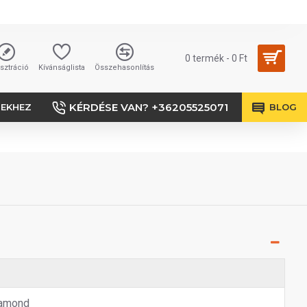
0 termék - 0 Ft
sztráció
Kívánságlista
Összehasonlítás
KÉRDÉSE VAN? +36205525071
SEKHEZ
BLOG
amond