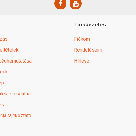
Fiókkezelés
zás
Fiókom
feltételek
Rendeléseim
 cégbemutatása
Hírlevél
égek
ép
lék elszállítás
és
cia tájékoztató