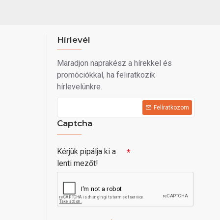
Hírlevél
Maradjon naprakész a hírekkel és
promóciókkal, ha feliratkozik
hírlevelünkre.
Felíratkozom
Captcha
Kérjük pipálja ki a
lenti mezőt!