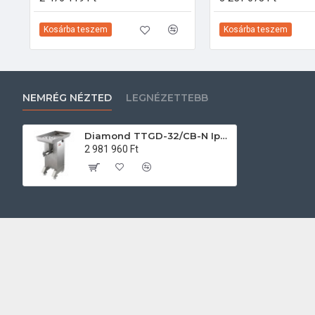
Kosárba teszem
Kosárba teszem
NEMRÉG NÉZTED
LEGNÉZETTEBB
Diamond TTGD-32/CB-N Ipari konyhai előkészítés
2 981 960 Ft