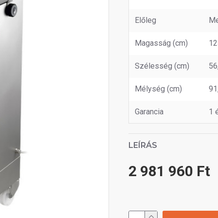
Előleg
Me
Magasság (cm)
12
Szélesség (cm)
56
Mélység (cm)
91
Garancia
1 
LEÍRÁS
2 981 960 Ft