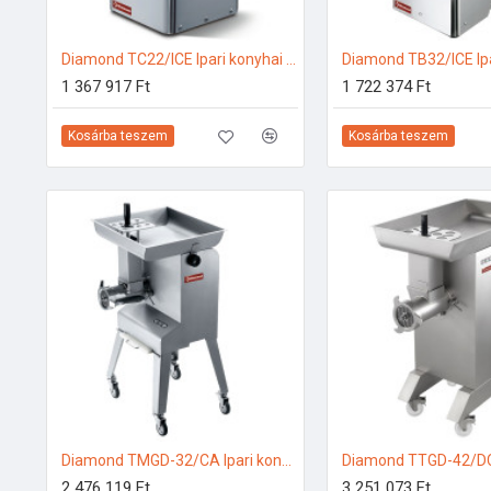
Diamond TC22/ICE Ipari konyhai előkészítés
1 367 917 Ft
1 722 374 Ft
Kosárba teszem
Kosárba teszem
Diamond TMGD-32/CA Ipari konyhai előkészítés
2 476 119 Ft
3 251 073 Ft