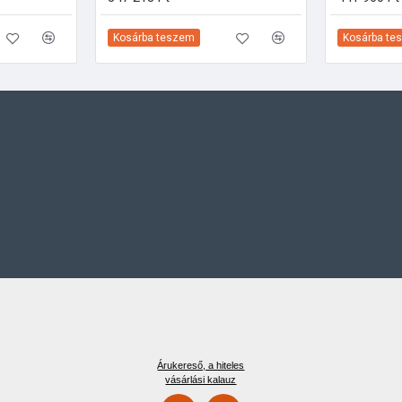
Kosárba teszem
Kosárba te
Árukereső, a hiteles
vásárlási kalauz