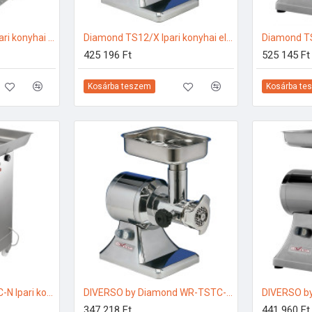
Diamond TB32/ICE Ipari konyhai előkészítés
Diamond TS12/X Ipari konyhai előkészítés
425 196 Ft
525 145 Ft
Kosárba teszem
Kosárba te
Diamond TTGD-42/DC-N Ipari konyhai előkészítés
DIVERSO by Diamond WR-TSTC-12 Ipari konyhai előkészítés
347 218 Ft
441 960 Ft