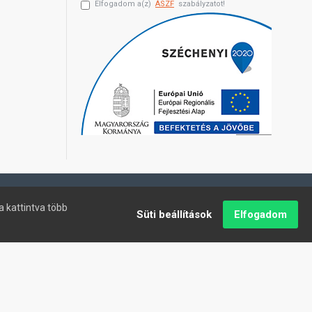
Elfogadom a(z)
ÁSZF
szabályzatot!
a kattintva több
Süti beállítások
Elfogadom