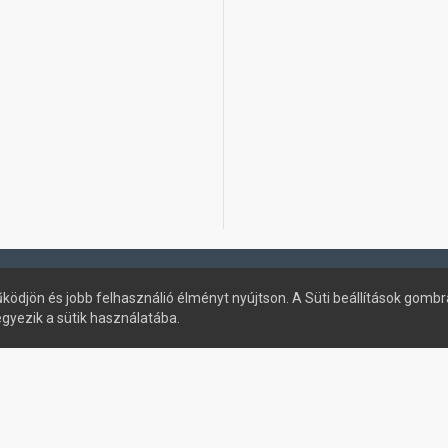
ködjön és jobb felhasználió élményt nyújtson. A Süti beállítások gombr
egyezik a sütik használatába.