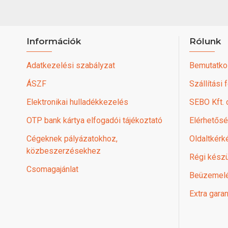
Információk
Rólunk
Adatkezelési szabályzat
Bemutatko
ÁSZF
Szállítási 
Elektronikai hulladékkezelés
SEBO Kft.
OTP bank kártya elfogadói tájékoztató
Elérhetős
Cégeknek pályázatokhoz,
Oldaltkérk
közbeszerzésekhez
Régi készü
Csomagajánlat
Beüzemel
Extra garan