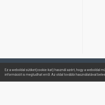
Profimuszaki.hu - exPanda ERP
Ez a weboldal sütiket(cookie-kat) használ azért, hogy a weboldal mű
információt is megtudhat erről. Az oldal további használatával bele
Sütik kezelése