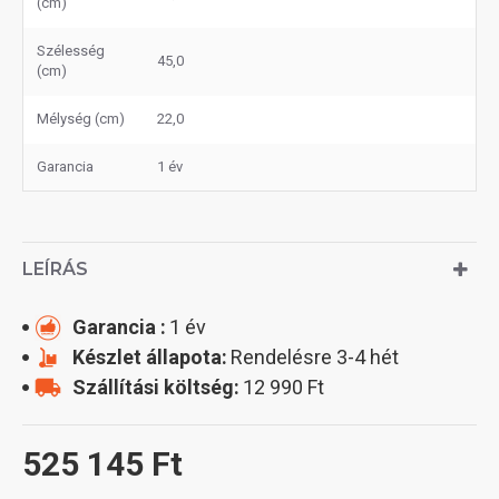
(cm)
Szélesség
45,0
(cm)
Mélység (cm)
22,0
Garancia
1 év
LEÍRÁS
Garancia :
1 év
Készlet állapota:
Rendelésre 3-4 hét
Szállítási költség:
12 990 Ft
525 145 Ft