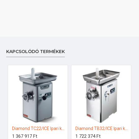
KAPCSOLÓDÓ TERMÉKEK
Diamond TC22/ICE Ipari konyhai előkészítés
Diamond TB32/ICE Ipari konyhai előkészítés
1 367 917 Ft
1 722 374 Ft