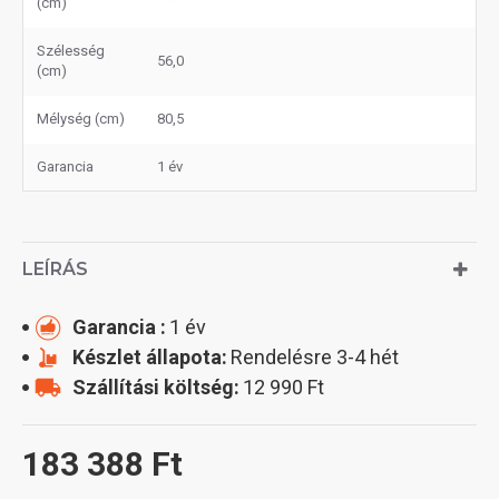
(cm)
Szélesség
56,0
(cm)
Mélység (cm)
80,5
Garancia
1 év
LEÍRÁS
Garancia :
1 év
Készlet állapota:
Rendelésre 3-4 hét
Szállítási költség:
12 990 Ft
183 388 Ft