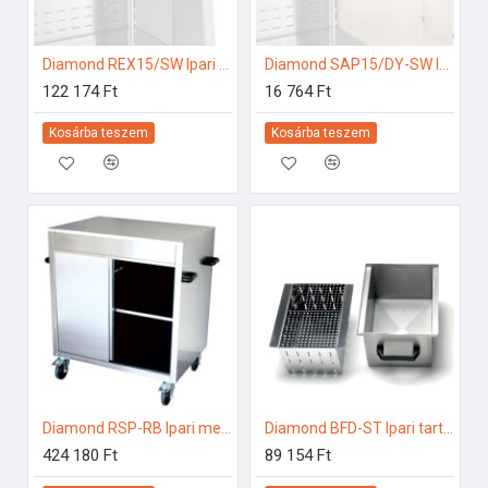
Diamond REX15/SW Ipari hűtő kiegészítők
Diamond SAP15/DY-SW Ipari hűtő kiegészítők
122 174 Ft
16 764 Ft
Kosárba teszem
Kosárba teszem
Diamond RSP-RB Ipari melegentartás
Diamond BFD-ST Ipari tartozékok
424 180 Ft
89 154 Ft