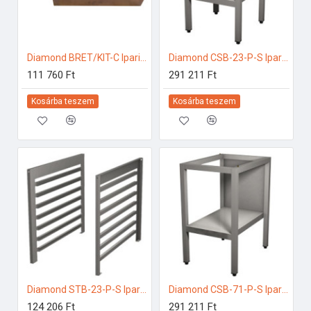
Diamond BRET/KIT-C Ipari konyhai előkészítés
Diamond CSB-23-P-S Ipari rozsdamentes bútorok
111 760 Ft
291 211 Ft
Kosárba teszem
Kosárba teszem
Diamond STB-23-P-S Ipari elektromos gőzpároló
Diamond CSB-71-P-S Ipari rozsdamentes bútorok
124 206 Ft
291 211 Ft