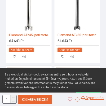
Diamond AT/45 Ipari tartozékok
Diamond AT/65 Ipari tartozékok
64 643 Ft
64 643 Ft
Kosárba teszem
Kosárba teszem
Ez a weboldal sütiket(cookie-kat) használ azért, hogy a weboldal
működjön és jobb felhasználió élményt nyújtson. A Süti beállítások
gombra kattintva több információt is megtudhat erről. Az oldal további
használatával beleegyezik a sütik használatába.
Süti beállítások
Elfogadom
Nyomtatás
KOSÁRBA TESZEM