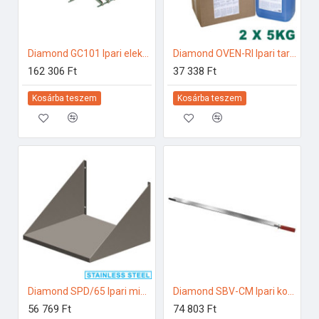
Diamond GC101 Ipari elektromos gőzpároló
Diamond OVEN-RI Ipari tartozékok
162 306 Ft
37 338 Ft
Kosárba teszem
Kosárba teszem
Diamond SPD/65 Ipari mikrohullámú sütő
Diamond SBV-CM Ipari konyhai előkészítés
56 769 Ft
74 803 Ft