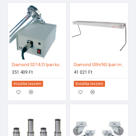
Diamond SD14/D Ipari konyhai előkészítés
Diamond SRH/NS Ipari melegentartás
351 409 Ft
41 021 Ft
Kosárba teszem
Kosárba teszem