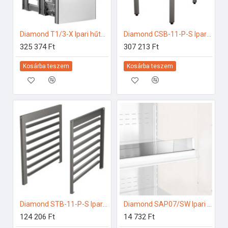
Diamond T1/3-X Ipari hűtő kiegészítők
Diamond CSB-11-P-S Ipari rozsdamentes bútorok
325 374 Ft
307 213 Ft
Kosárba teszem
Kosárba teszem
Diamond STB-11-P-S Ipari elektromos gőzpároló
Diamond SAP07/SW Ipari hűtő kiegészítők
124 206 Ft
14 732 Ft