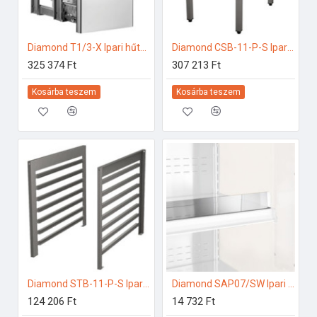
Diamond T1/3-X Ipari hűtő kiegészítők
Diamond CSB-11-P-S Ipari rozsdamentes bútorok
325 374 Ft
307 213 Ft
Kosárba teszem
Kosárba teszem
Diamond STB-11-P-S Ipari elektromos gőzpároló
Diamond SAP07/SW Ipari hűtő kiegészítők
124 206 Ft
14 732 Ft