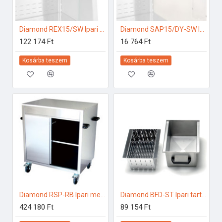
Diamond REX15/SW Ipari hűtő kiegészítők
Diamond SAP15/DY-SW Ipari hűtő kiegészítők
122 174 Ft
16 764 Ft
Kosárba teszem
Kosárba teszem
Diamond RSP-RB Ipari melegentartás
Diamond BFD-ST Ipari tartozékok
424 180 Ft
89 154 Ft