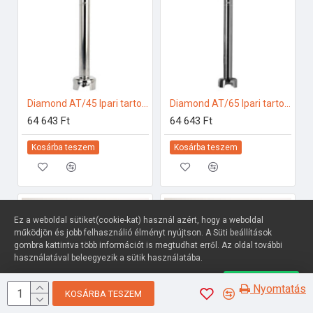
Diamond AT/45 Ipari tartozékok
Diamond AT/65 Ipari tartozékok
64 643 Ft
64 643 Ft
Kosárba teszem
Kosárba teszem
Ez a weboldal sütiket(cookie-kat) használ azért, hogy a weboldal
működjön és jobb felhasználió élményt nyújtson. A Süti beállítások
gombra kattintva több információt is megtudhat erről. Az oldal további
használatával beleegyezik a sütik használatába.
Süti beállítások
Elfogadom
Nyomtatás
KOSÁRBA TESZEM