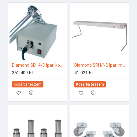
Diamond SD14/D Ipari konyhai előkészítés
Diamond SRH/NS Ipari melegentartás
351 409 Ft
41 021 Ft
Kosárba teszem
Kosárba teszem