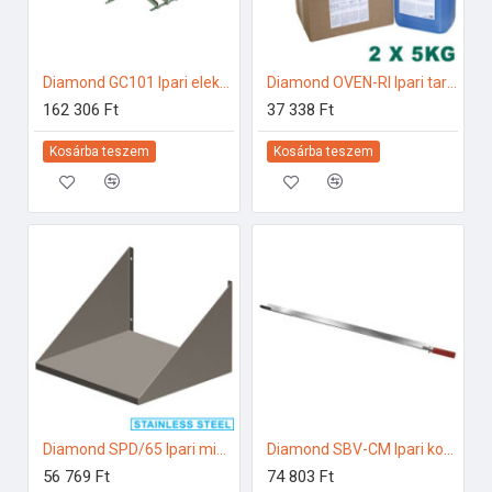
Diamond GC101 Ipari elektromos gőzpároló
Diamond OVEN-RI Ipari tartozékok
162 306 Ft
37 338 Ft
Kosárba teszem
Kosárba teszem
Diamond SPD/65 Ipari mikrohullámú sütő
Diamond SBV-CM Ipari konyhai előkészítés
56 769 Ft
74 803 Ft