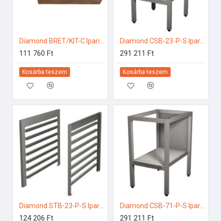
Diamond BRET/KIT-C Ipari konyhai előkészítés
Diamond CSB-23-P-S Ipari rozsdamentes bútorok
111 760 Ft
291 211 Ft
Kosárba teszem
Kosárba teszem
Diamond STB-23-P-S Ipari elektromos gőzpároló
Diamond CSB-71-P-S Ipari rozsdamentes bútorok
124 206 Ft
291 211 Ft