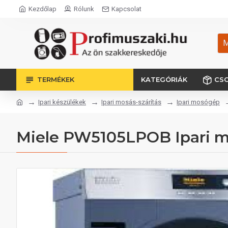
Kezdőlap
Rólunk
Kapcsolat
M
TERMÉKEK
KATEGÓRIÁK
CS
Ipari készülékek
Ipari mosás-szárítás
Ipari mosógép
Miele PW5105LPOB Ipari 