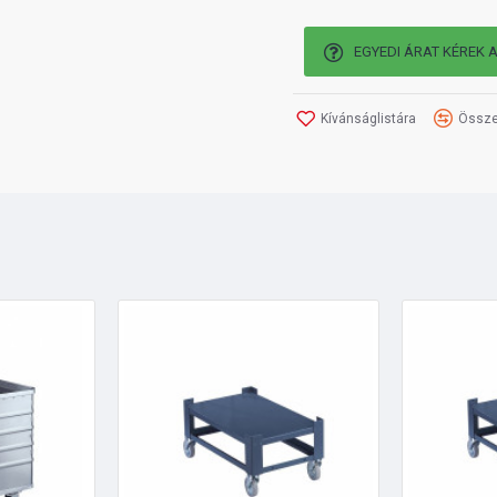
EGYEDI ÁRAT KÉREK 
Kívánságlistára
Össze