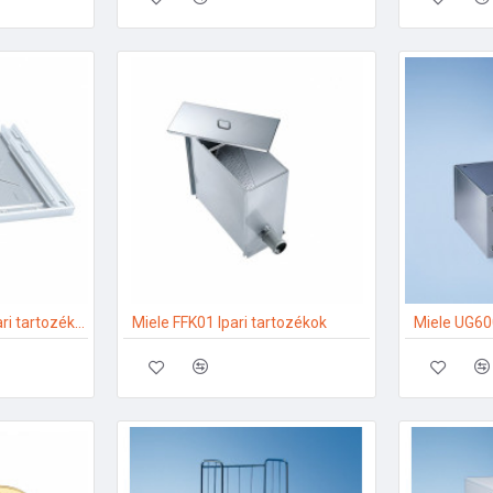
Miele WTV5061LW Ipari tartozékok
Miele FFK01 Ipari tartozékok
Miele UG600