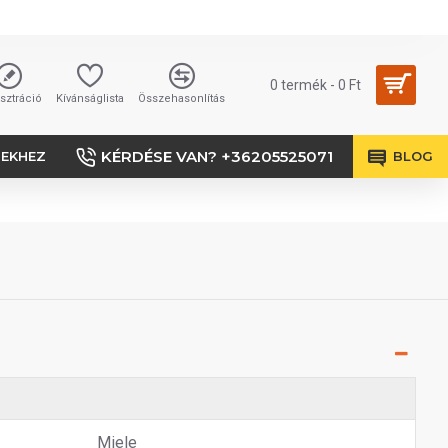
0 termék - 0 Ft
sztráció
Kívánságlista
Összehasonlítás
KÉRDÉSE VAN? +36205525071
SEKHEZ
BLOG
Miele