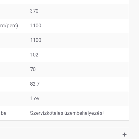
370
rd/perc)
1100
1100
102
70
82,7
1 év
 be
Szervízköteles üzembehelyezés!