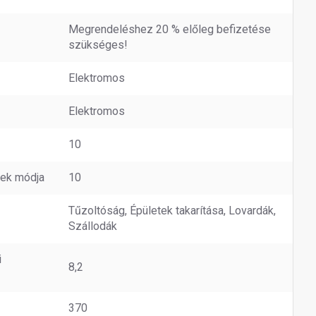
Megrendeléshez 20 % előleg befizetése
szükséges!
Elektromos
Elektromos
10
nek módja
10
Tűzoltóság, Épületek takarítása, Lovardák,
Szállodák
i
8,2
370