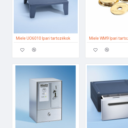
Miele UO6010 Ipari tartozékok
Miele WM9 Ipari tart