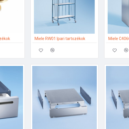
ozékok
Miele RW01 Ipari tartozékok
Miele C4060