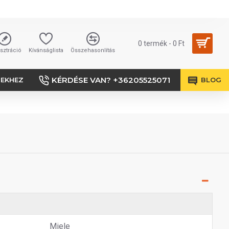
0 termék - 0 Ft
sztráció
Kívánságlista
Összehasonlítás
KÉRDÉSE VAN? +36205525071
SEKHEZ
BLOG
Miele