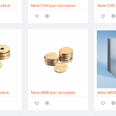
tozékok
Miele FG40 Ipari tartozékok
Miele FG85 
ozékok
Miele WM8 Ipari tartozékok
Miele WKS4