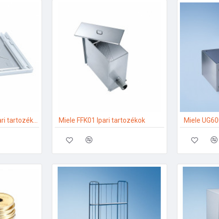
Miele WTV5061LW Ipari tartozékok
Miele FFK01 Ipari tartozékok
Miele UG600