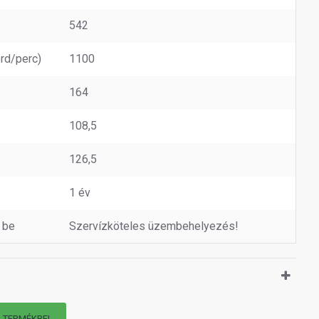
542
rd/perc)
1100
164
108,5
126,5
1 év
 be
Szervízköteles üzembehelyezés!
A TERMÉKRE!