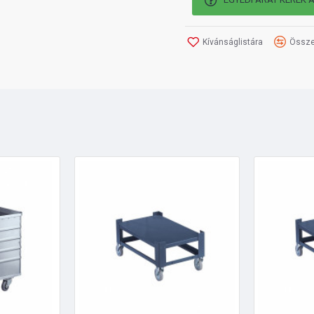
Kívánságlistára
Össze