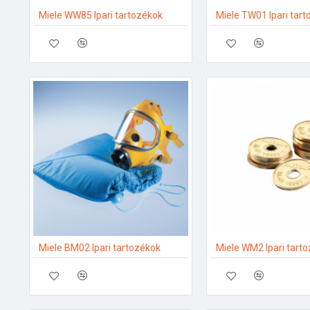
Miele WW85 Ipari tartozékok
Miele TW01 Ipari tar
Miele BM02 Ipari tartozékok
Miele WM2 Ipari tart