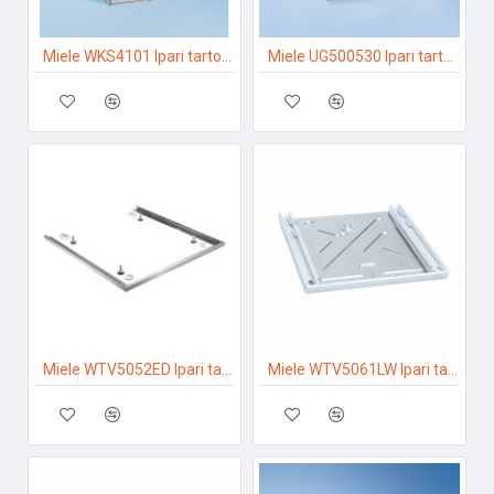
Miele WKS4101 Ipari tartozékok
Miele UG500530 Ipari tartozékok
Miele WTV5052ED Ipari tartozékok
Miele WTV5061LW Ipari tartozékok