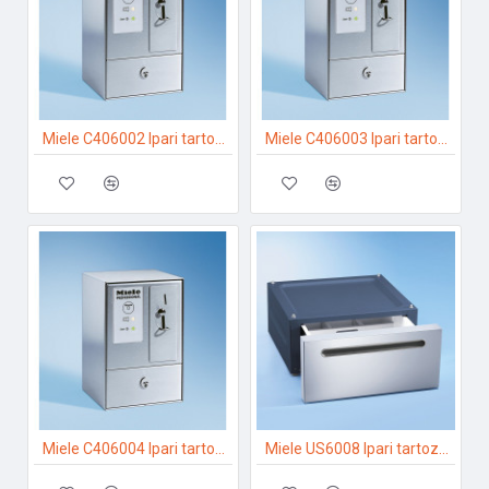
Miele C406002 Ipari tartozékok
Miele C406003 Ipari tartozékok
Miele C406004 Ipari tartozékok
Miele US6008 Ipari tartozékok