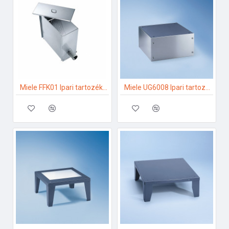
Miele FFK01 Ipari tartozékok
Miele UG6008 Ipari tartozékok