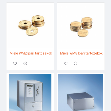
Miele WM2 Ipari tartozékok
Miele WM8 Ipari tartozékok