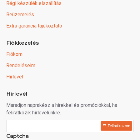
Régi készülék elszállítás
Beüzemelés
Extra garancia tájékoztató
Fiókkezelés
Fiókom
Rendeléseim
Hírlevél
Hírlevél
Maradjon naprakész a hírekkel és promóciókkal, ha
feliratkozik hírlevelünkre.
Felíratkozom
Captcha