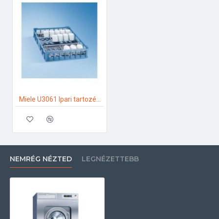
Miele U3061 Ipari tartozékok
NEMRÉG NÉZTED
LEGNÉZETTEBB