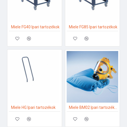
Miele FG40 Ipari tartozékok
Miele FG85 Ipari tartozékok
Miele HG Ipari tartozékok
Miele BM02 Ipari tartozékok