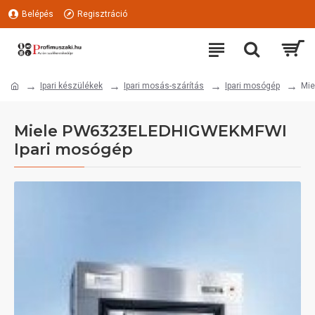
Belépés
Regisztráció
Ipari készülékek
Ipari mosás-szárítás
Ipari mosógép
Mie
Miele PW6323ELEDHIGWEKMFWI
Ipari mosógép