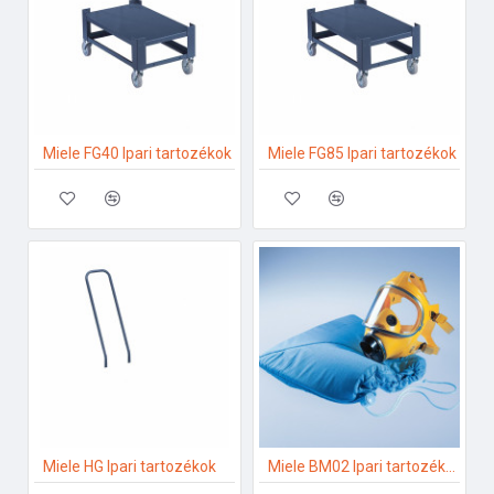
Miele FG40 Ipari tartozékok
Miele FG85 Ipari tartozékok
Miele HG Ipari tartozékok
Miele BM02 Ipari tartozékok