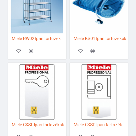
Miele RW02 Ipari tartozékok
Miele BS01 Ipari tartozékok
Miele CKSL Ipari tartozékok
Miele CKSP Ipari tartozékok