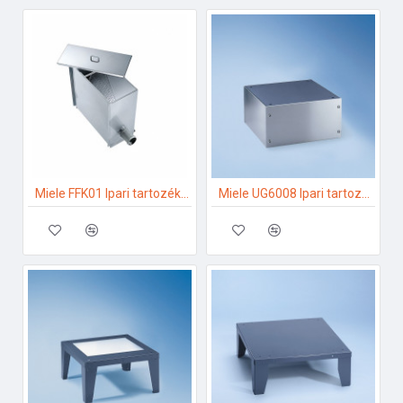
Miele FFK01 Ipari tartozékok
Miele UG6008 Ipari tartozékok