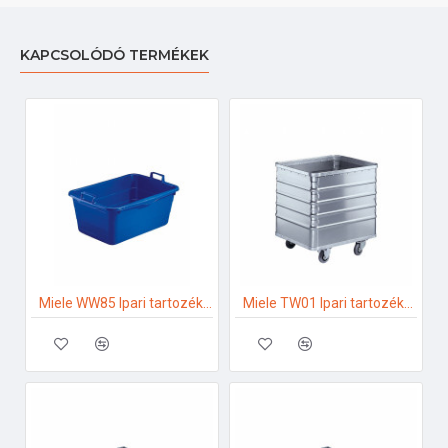
KAPCSOLÓDÓ TERMÉKEK
Miele WW85 Ipari tartozékok
Miele TW01 Ipari tartozékok