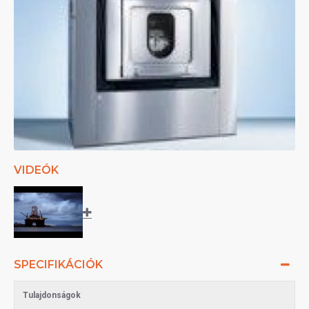
VIDEÓK
SPECIFIKÁCIÓK
Tulajdonságok