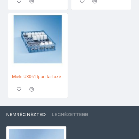
Miele U3061 Ipari tartozékok
NEMRÉG NÉZTED
LEGNÉZETTEBB