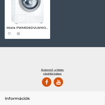
Miele PWM506DVLWMOP Ipari mosógép
Árukereső, a hiteles
vásárlási kalauz
Információk