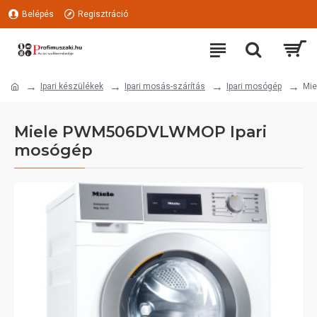
Belépés
Regisztráció
Ipari készülékek
Ipari mosás-szárítás
Ipari mosógép
Mi
Miele PWM506DVLWMOP Ipari
mosógép