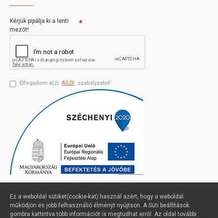
Kérjük pipálja ki a lenti
mezőt!
Elfogadom a(z)
ÁSZF
szabályzatot!
Ez a weboldal sütiket(cookie-kat) használ azért, hogy a weboldal
működjön és jobb felhasználió élményt nyújtson. A Süti beállítások
gombra kattintva több információt is megtudhat erről. Az oldal további
Profimuszaki.hu - exPanda ERP