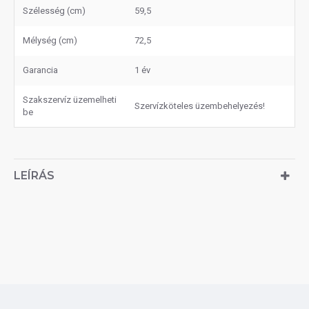
Szélesség (cm)
59,5
Mélység (cm)
72,5
Garancia
1 év
Szakszervíz üzemelheti
Szervízköteles üzembehelyezés!
be
LEÍRÁS