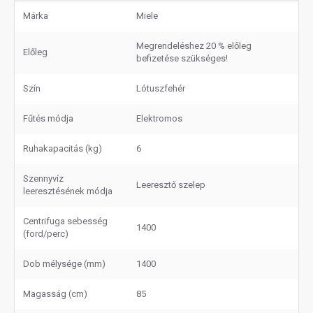
Márka
Miele
Megrendeléshez 20 % előleg
Előleg
befizetése szükséges!
Szín
Lótuszfehér
Fűtés módja
Elektromos
Ruhakapacitás (kg)
6
Szennyvíz
Leeresztő szelep
leeresztésének módja
Centrifuga sebesség
1400
(ford/perc)
Dob mélysége (mm)
1400
Magasság (cm)
85