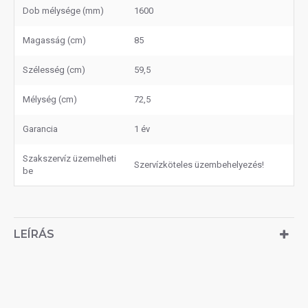
Dob mélysége (mm)
1600
Magasság (cm)
85
Szélesség (cm)
59,5
Mélység (cm)
72,5
Garancia
1 év
Szakszervíz üzemelheti
Szervízköteles üzembehelyezés!
be
LEÍRÁS