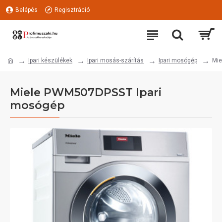
Belépés
Regisztráció
Ipari készülékek
Ipari mosás-szárítás
Ipari mosógép
Mie
Miele PWM507DPSST Ipari
mosógép