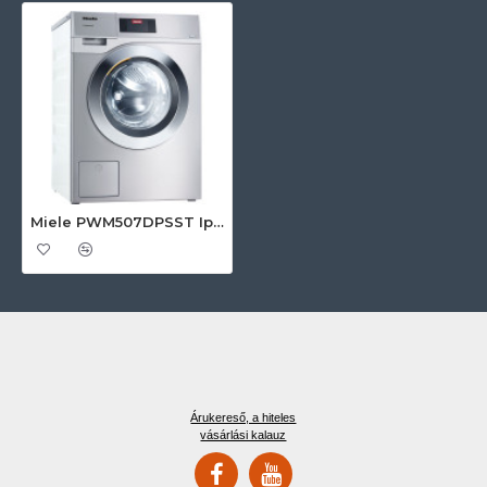
Miele PWM507DPSST Ipari mosógép
Árukereső, a hiteles
vásárlási kalauz