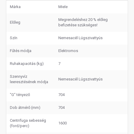
Márka
Miele
Megrendeléshez 20 % előleg
Előleg
befizetése szükséges!
Szín
Nemesacél Lúgszivattyús
Fűtés módja
Elektromos
Ruhakapacitás (kg)
7
Szennyvíz
Nemesacél Lúgszivattyús
leeresztésének módja
"G" tényező
704
Dob átmérő (mm)
704
Centrifuga sebesség
1600
(ford/perc)