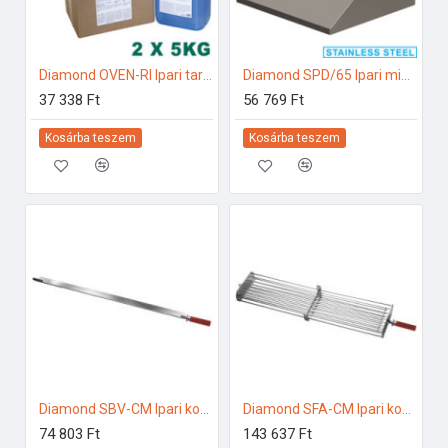
Diamond OVEN-RI Ipari tartozékok
Diamond SPD/65 Ipari mikrohullámú sütő
37 338 Ft
56 769 Ft
Kosárba teszem
Kosárba teszem
Diamond SBV-CM Ipari konyhai előkészítés
Diamond SFA-CM Ipari konyhai előkészítés
74 803 Ft
143 637 Ft