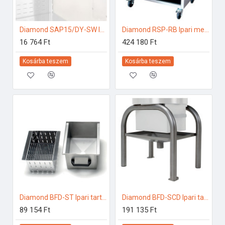
Diamond SAP15/DY-SW Ipari hűtő kiegészítők
Diamond RSP-RB Ipari melegentartás
16 764 Ft
424 180 Ft
Kosárba teszem
Kosárba teszem
Diamond BFD-ST Ipari tartozékok
Diamond BFD-SCD Ipari tartozékok
89 154 Ft
191 135 Ft