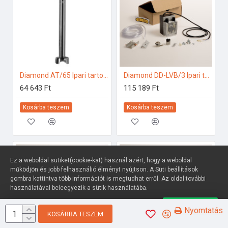
Diamond AT/65 Ipari tartozékok
Diamond DD-LVB/3 Ipari tartozékok
64 643 Ft
115 189 Ft
Kosárba teszem
Kosárba teszem
Ez a weboldal sütiket(cookie-kat) használ azért, hogy a weboldal
működjön és jobb felhasználió élményt nyújtson. A Süti beállítások
gombra kattintva több információt is megtudhat erről. Az oldal további
használatával beleegyezik a sütik használatába.
Süti beállítások
Elfogadom
Nyomtatás
KOSÁRBA TESZEM