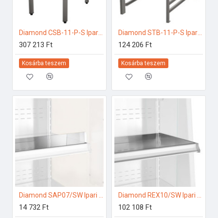
Diamond CSB-11-P-S Ipari rozsdamentes bútorok
Diamond STB-11-P-S Ipari elektromos gőzpároló
307 213 Ft
124 206 Ft
Kosárba teszem
Kosárba teszem
Diamond SAP07/SW Ipari hűtő kiegészítők
Diamond REX10/SW Ipari hűtő kiegészítők
14 732 Ft
102 108 Ft