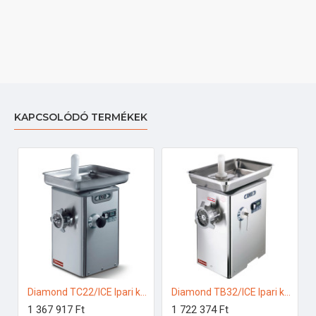
KAPCSOLÓDÓ TERMÉKEK
Diamond TC22/ICE Ipari konyhai előkészítés
Diamond TB32/ICE Ipari konyhai előkészítés
1 367 917 Ft
1 722 374 Ft