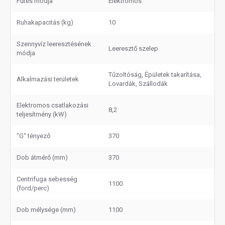
Fűtés módja
Elektromos
Ruhakapacitás (kg)
10
Szennyvíz leeresztésének
Leeresztő szelep
módja
Tűzoltóság, Épületek takarítása,
Alkalmazási területek
Lovardák, Szállodák
Elektromos csatlakozási
8,2
teljesítmény (kW)
"G" tényező
370
Dob átmérő (mm)
370
Centrifuga sebesség
1100
(ford/perc)
Dob mélysége (mm)
1100