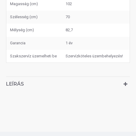
Magasság (cm)
102
Szélesség (cm)
70
Mélység (cm)
82,7
Garancia
1 év
Szakszervíz üzemelheti be
Szervízköteles üzembehelyezés!
LEÍRÁS